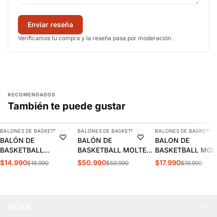
Enviar reseña
Verificamos tu compra y la reseña pasa por moderación.
RECOMENDADOS
También te puede gustar
AGREGAR
AGREGAR
AGREGAR
BALONES DE BASKETBALL
BALONES DE BASKETBALL
BALONES DE BASKETBA
-12%
-15%
-10%
BALÓN DE
BALÓN DE
BALON DE
BASKETBALL
BASKETBALL MOLTEN
BASKETBALL MOL
SPALDING LAYUP T.3 |
BG3200 N°7 |
BG2000 LNB N°6 |
$14.990
$50.990
$17.990
$16.990
$59.990
$19.990
SPABASP024
MO22124
MO21938
AYUDA