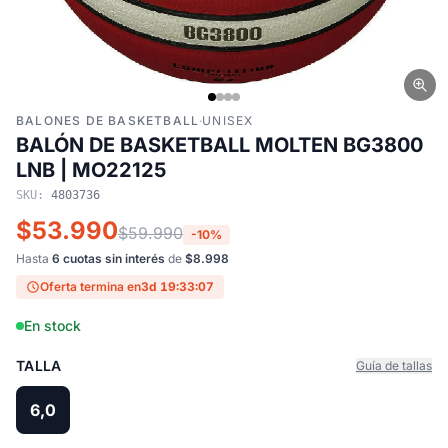
BALONES DE BASKETBALL
·
UNISEX
BALÓN DE BASKETBALL MOLTEN BG3800
LNB | MO22125
SKU:
4803736
$53.990
$59.990
-10%
Hasta
6 cuotas sin interés
de
$8.998
Oferta termina en
3d 19:33:07
En stock
TALLA
Guía de tallas
6,0