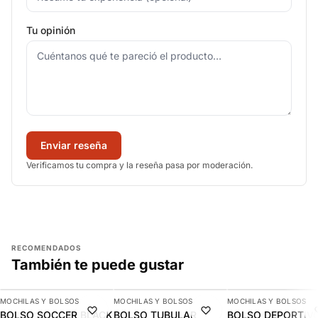
Tu opinión
Enviar reseña
Verificamos tu compra y la reseña pasa por moderación.
RECOMENDADOS
También te puede gustar
AGREGAR
AGREGAR
AGREGAR
MOCHILAS Y BOLSOS
MOCHILAS Y BOLSOS
MOCHILAS Y BOLSOS
-13%
-13%
-10%
BOLSO SOCCER BLACK
BOLSO TUBULAR
BOLSO DEPORTIV