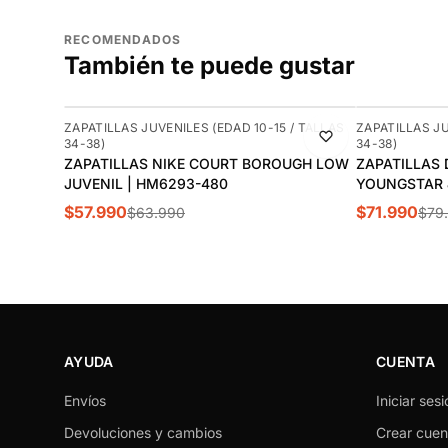
RECOMENDADOS
También te puede gustar
-9%
-10%
ZAPATILLAS JUVENILES (EDAD 10-15 / TALLAS
ZAPATILLAS JU
34-38)
34-38)
ZAPATILLAS NIKE COURT BOROUGH LOW
ZAPATILLAS 
JUVENIL | HM6293-480
YOUNGSTAR J
$57.990
$71.990
$63.990
$79
AYUDA
CUENTA
Envíos
Iniciar sesi
Devoluciones y cambios
Crear cuen