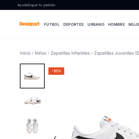
Ir al contenido
Ayuda
Sigue tu pedido
FÚTBOL
DEPORTES
URBANO
HOMBRE
MUJ
Inicio
Niños
Zapatillas Infantiles
Zapatillas Juveniles (
-10%