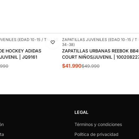
-16%
VENILES (EDAD 10-15 / TALLAS
ZAPATILLAS JUVENILES (EDAD 10-15 / T
34-38)
DE HOCKEY ADIDAS
ZAPATILLAS URBANAS REEBOK BB4
UVENIL | JQ9161
COURT NIÑOS/JUVENIL | 10020822
$41.990
.990
$49.990
LEGAL
ón
Términos y condiciones
ta
Política de privacidad