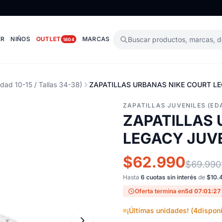
ER
NIÑOS
OUTLET
MARCAS
Buscar productos, marcas, 
1804
Edad 10-15 / Tallas 34-38)
ZAPATILLAS URBANAS NIKE COURT LE
ZAPATILLAS JUVENILES (EDA
ZAPATILLAS
LEGACY JUVE
$62.990
$69.990
Hasta
6 cuotas sin interés
de
$10.
Oferta termina en
5d 07:01:26
¡Últimas unidades! (
4
disponi