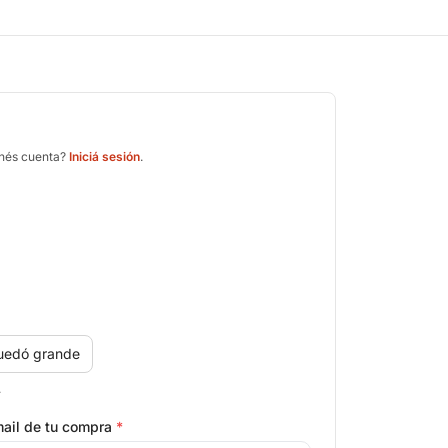
enés cuenta?
Iniciá sesión
.
uedó grande
.
ail de tu compra
*