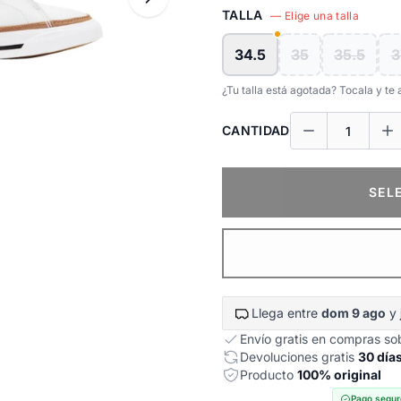
TALLA
— Elige una talla
34.5
35
35.5
3
¿Tu talla está agotada? Tocala y t
CANTIDAD
SEL
Llega entre
dom 9 ago
y
Envío gratis en compras s
Devoluciones gratis
30 día
Producto
100% original
Pago segur