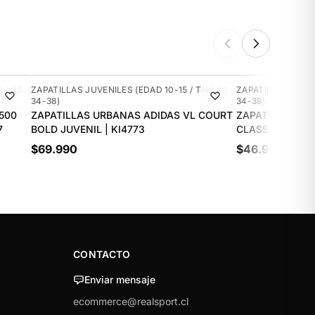
NUEVO
NUEVO
ALLAS
ZAPATILLAS JUVENILES (EDAD 10-15 / TALLAS
ZAPATILLAS JUVEN
34-38)
34-38)
500
ZAPATILLAS URBANAS ADIDAS VL COURT
ZAPATILLAS UR
7
BOLD JUVENIL | KI4773
CLASSIC JUVENI
$69.990
$46.990
CONTACTO
Enviar mensaje
ecommerce@realsport.cl