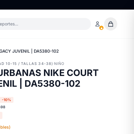
deportes…
GACY JUVENIL | DA5380-102
D 10-15 / TALLAS 34-38)
·
NIÑO
 URBANAS NIKE COURT
NIL | DA5380-102
-10%
498
bles)