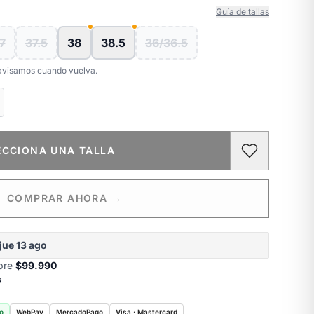
Guía de tallas
7
37.5
38
38.5
36/36.5
e avisamos cuando vuelva.
ECCIONA UNA TALLA
COMPRAR AHORA →
jue 13 ago
obre
$99.990
s
o
WebPay
MercadoPago
Visa · Mastercard