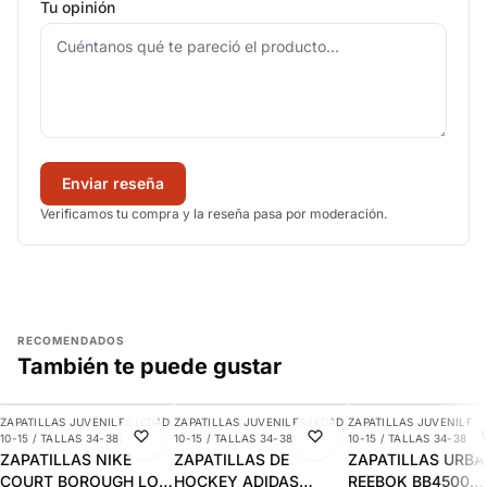
Tu opinión
Enviar reseña
Verificamos tu compra y la reseña pasa por moderación.
RECOMENDADOS
También te puede gustar
AGREGAR
AGREGAR
AGREGAR
ZAPATILLAS JUVENILES (EDAD
ZAPATILLAS JUVENILES (EDAD
ZAPATILLAS JUVENILES 
-9%
-10%
-16%
10-15 / TALLAS 34-38)
10-15 / TALLAS 34-38)
10-15 / TALLAS 34-38)
ZAPATILLAS NIKE
ZAPATILLAS DE
ZAPATILLAS URB
COURT BOROUGH LOW
HOCKEY ADIDAS
REEBOK BB4500