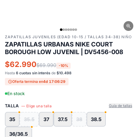
ZAPATILLAS JUVENILES (EDAD 10-15 / TALLAS 34-38)
·
NIÑO
ZAPATILLAS URBANAS NIKE COURT
BOROUGH LOW JUVENIL | DV5456-008
$62.990
$69.990
-10%
Hasta
6 cuotas sin interés
de
$10.498
Oferta termina en
4d 17:06:29
En stock
TALLA
Guía de tallas
— Elige una talla
35
35.5
37
37.5
38
38.5
36/36.5