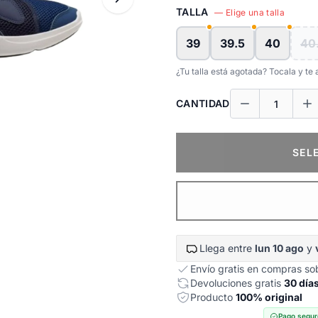
TALLA
— Elige una talla
39
39.5
40
40
¿Tu talla está agotada? Tocala y t
CANTIDAD
SEL
Llega entre
lun 10 ago
y
Envío gratis en compras s
Devoluciones gratis
30 día
Producto
100% original
Pago segur