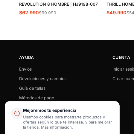
REVOLUTION 8 HOMBRE | HJ9198-007
THRILL HOMBR
$62.990
$49.990
$69.990
$54
AYUDA
CUENTA
Envíos
Iniciar sesi
Devoluciones y cambios
Crear cuen
Guía de tallas
Métodos de pago
Seguimiento de pedido
Mejoremos tu experiencia
Preguntas frecuentes
Usamos cookies para mostrarte productos y
ofertas según lo que te interesa, y para mejorar
Contacto
la tienda.
Más información
.