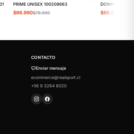
01
PRIME UNISEX 100208663
DOWNSHIFTER 1
$66.990
$66.990
$78.990
$74.9
CONTACTO
Enviar mensaje
ecommerce@realsport.cl
+56 9 3264 8020