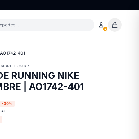
deportes…
 AO1742-401
OMBRE
·
HOMBRE
DE RUNNING NIKE
BRE | AO1742-401
-30%
332