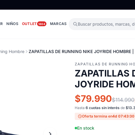
ER
NIÑOS
OUTLET
MARCAS
Buscar productos, marcas, 
1804
nning Hombre
ZAPATILLAS DE RUNNING NIKE JOYRIDE HOMBRE |
ZAPATILLAS DE RUNNING H
ZAPATILLAS 
JOYRIDE HOM
$79.990
$114.990
Hasta
6 cuotas sin interés
de
$13.
Oferta termina en
4d 07:43:29
En stock