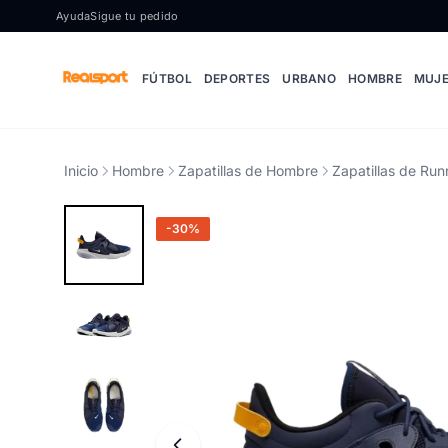
Ir al contenido
Ayuda
Sigue tu pedido
FÚTBOL
DEPORTES
URBANO
HOMBRE
MUJ
Inicio
Hombre
Zapatillas de Hombre
Zapatillas de Ru
-30%