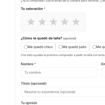
¿Ya lo compraste? Usá el email de tu compra para verificar. ¿T
Tu valoración
*
¿Cómo te quedó de talla?
(opcional)
Me quedó chico
Me quedó justo
Me q
Con esto ayudás al próximo comprador a pedir la talla correcta
Nombre
*
Em
Título (opcional)
Tu opinión