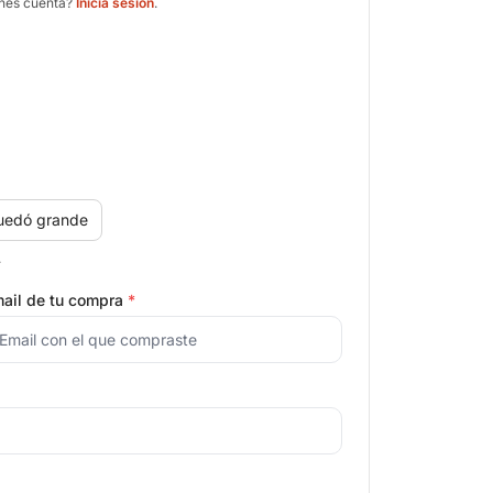
enés cuenta?
Iniciá sesión
.
uedó grande
.
ail de tu compra
*