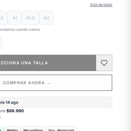
Guía de tallas
.5
41
41.5
42
e avisamos cuando vuelva.
ECCIONA UNA TALLA
COMPRAR AHORA →
vie 14 ago
obre
$99.990
s
o
WebPay
MercadoPago
Visa · Mastercard