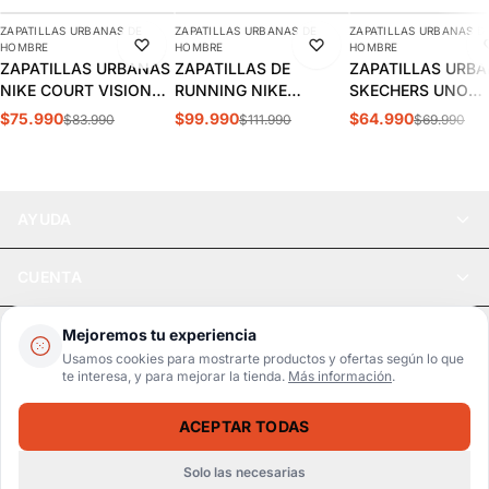
ZAPATILLAS URBANAS DE
ZAPATILLAS URBANAS DE
ZAPATILLAS URBANAS D
-10%
-11%
-7%
HOMBRE
HOMBRE
HOMBRE
ZAPATILLAS URBANAS
ZAPATILLAS DE
ZAPATILLAS URB
NIKE COURT VISION
RUNNING NIKE
SKECHERS UNO
LOW HOMBRE |
INITIATOR HOMBRE |
STAND HOMBRE |
$75.990
$99.990
$64.990
$83.990
$111.990
$69.990
FZ0630-010
394055-100
52458-DKRD
AYUDA
CUENTA
LEGAL
Mejoremos tu experiencia
Usamos cookies para mostrarte productos y ofertas según lo que
te interesa, y para mejorar la tienda.
Más información
.
Pago seguro
SSL / Datos protegidos
ACEPTAR TODAS
Realsport © 2026
ZAPATILLAS URBANAS UNDER ARMOUR OFICCIAL HOMBRE 3028486-101
SELECCIONA UNA TALLA
$49.990
$58.990
Solo las necesarias
WebPay
MercadoPago
Tarjetas