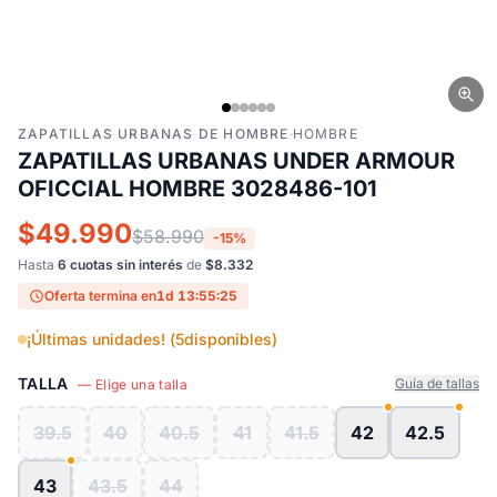
ZAPATILLAS URBANAS DE HOMBRE
·
HOMBRE
ZAPATILLAS URBANAS UNDER ARMOUR
OFICCIAL HOMBRE 3028486-101
$49.990
$58.990
-15%
Hasta
6 cuotas sin interés
de
$8.332
Oferta termina en
1d 13:55:24
¡Últimas unidades! (
5
disponibles)
TALLA
Guía de tallas
— Elige una talla
39.5
40
40.5
41
41.5
42
42.5
43
43.5
44