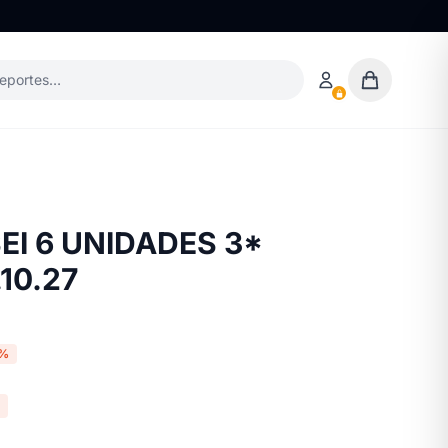
deportes…
EI 6 UNIDADES 3*
10.27
0%