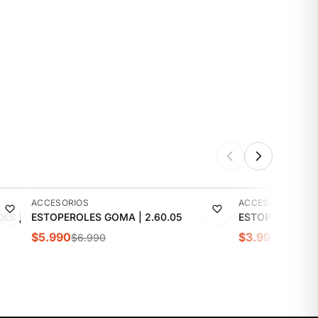
-14%
-20%
ACCESORIOS
ACCESORIOS
ES |
ESTOPEROLES GOMA | 2.60.05
ESTOPEROLES NY
$5.990
$3.990
$6.990
$4.990