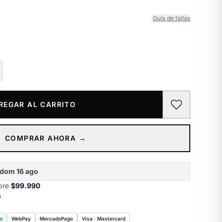
Guía de tallas
REGAR AL CARRITO
COMPRAR AHORA →
dom 16 ago
obre
$99.990
s
o
WebPay
MercadoPago
Visa · Mastercard