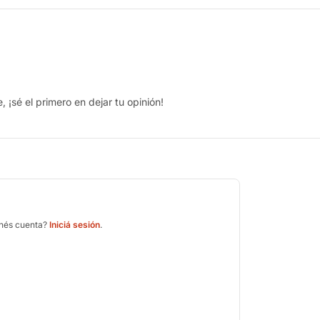
 ¡sé el primero en dejar tu opinión!
enés cuenta?
Iniciá sesión
.