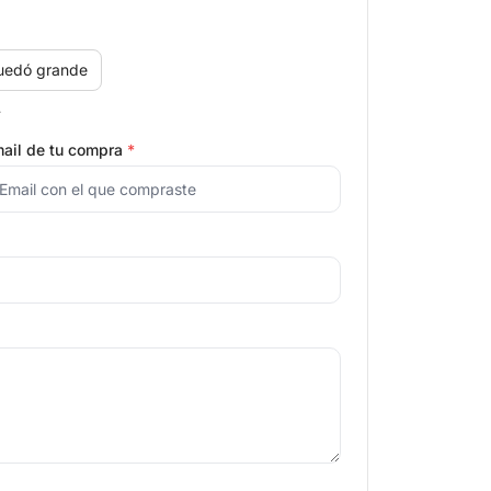
uedó grande
.
ail de tu compra
*