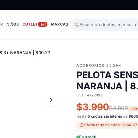
ER
NIÑOS
OUTLET
MARCAS
Buscar productos, marcas, 
1804
 3* NARANJA | 8.10.27
ACCESORIOS
·
UNISEX
PELOTA SENS
NARANJA | 8.
SKU:
4772992
$3.990
$4.990
-2
Hasta
6 cuotas sin interés
de
$665
Oferta termina en
2d 18:04:56
En stock