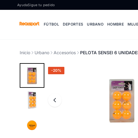
Ir al contenido
Ayuda
Sigue tu pedido
FÚTBOL
DEPORTES
URBANO
HOMBRE
MUJ
Inicio
Urbano
Accesorios
PELOTA SENSEI 6 UNIDADES
-20%