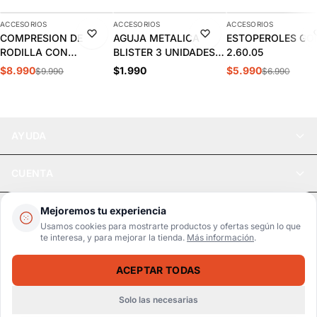
ACCESORIOS
ACCESORIOS
ACCESORIOS
-10%
-14%
COMPRESION DE
AGUJA METALICA
ESTOPEROLES GO
RODILLA CON
BLISTER 3 UNIDADES |
2.60.05
ACOLCHADO PANAL
2.90.13
$8.990
$1.990
$5.990
$9.990
$6.990
SPALDING |
SPACONE009
AYUDA
CUENTA
LEGAL
Mejoremos tu experiencia
Usamos cookies para mostrarte productos y ofertas según lo que
te interesa, y para mejorar la tienda.
Más información
.
Pago seguro
SSL / Datos protegidos
ACEPTAR TODAS
Realsport © 2026
CRONOMETRO 2 MEM JS-307 DRIBBLING | J.00.11
AGREGAR
$9.990
$10.990
Solo las necesarias
WebPay
MercadoPago
Tarjetas