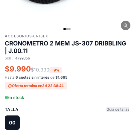
ACCESORIOS
·
UNISEX
CRONOMETRO 2 MEM JS-307 DRIBBLING
| J.00.11
SKU:
4799356
$9.990
$10.990
-9%
Hasta
6 cuotas sin interés
de
$1.665
Oferta termina en
3d 23:38:40
En stock
TALLA
Guía de tallas
00