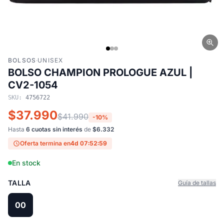
BOLSOS
·
UNISEX
BOLSO CHAMPION PROLOGUE AZUL |
CV2-1054
SKU:
4756722
$37.990
$41.990
-10%
Hasta
6 cuotas sin interés
de
$6.332
Oferta termina en
4d 07:52:58
En stock
TALLA
Guía de tallas
00