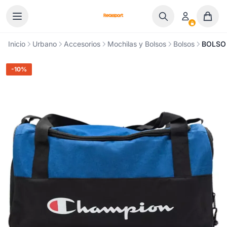
Ir al contenido
Inicio
Urbano
Accesorios
Mochilas y Bolsos
Bolsos
BOLSO
-10%