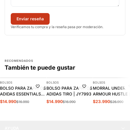
Enviar reseña
Verificamos tu compra y la reseña pasa por moderación.
RECOMENDADOS
También te puede gustar
AGREGAR
AGREGAR
AGREGAR
BOLSOS
BOLSOS
BOLSOS
-12%
-12%
-11%
BOLSO PARA ZAPATOS
BOLSO PARA ZAPATOS
MORRAL UNDER
ADIDAS ESSENTIALS
ADIDAS TIRO | JY7993
ARMOUR HUSTLE 
TRAINING | HT4753
6000519-001
$14.990
$14.990
$23.990
$16.990
$16.990
$26.990
AYUDA