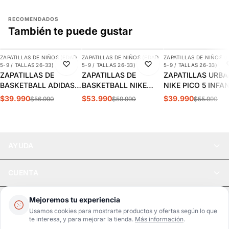
RECOMENDADOS
También te puede gustar
AGREGAR
AGREGAR
AGREGAR
ZAPATILLAS DE NIÑOS (EDAD
ZAPATILLAS DE NIÑOS (EDAD
ZAPATILLAS DE NIÑOS (
-30%
-10%
-29%
5-9 / TALLAS 26-33)
5-9 / TALLAS 26-33)
5-9 / TALLAS 26-33)
ZAPATILLAS DE
ZAPATILLAS DE
ZAPATILLAS URB
BASKETBALL ADIDAS
BASKETBALL NIKE
NIKE PICO 5 INFA
CROSS EM UP 5K
TEAM HUSTLE D 12 PS
AR4161-100
$39.990
$53.990
$39.990
$56.990
$59.990
$55.990
INFANTIL | GY2874
INFANTIL HF6280-400
AYUDA
CUENTA
LEGAL
Mejoremos tu experiencia
Usamos cookies para mostrarte productos y ofertas según lo que
te interesa, y para mejorar la tienda.
Más información
.