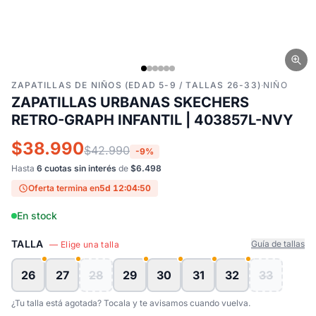
ZAPATILLAS DE NIÑOS (EDAD 5-9 / TALLAS 26-33)
·
NIÑO
ZAPATILLAS URBANAS SKECHERS
RETRO-GRAPH INFANTIL | 403857L-NVY
$38.990
$42.990
-9%
Hasta
6 cuotas sin interés
de
$6.498
Oferta termina en
5d 12:04:49
En stock
TALLA
Guía de tallas
— Elige una talla
26
27
28
29
30
31
32
33
¿Tu talla está agotada? Tocala y te avisamos cuando vuelva.