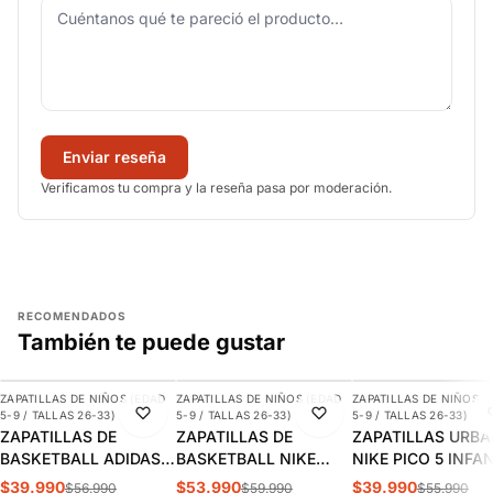
Enviar reseña
Verificamos tu compra y la reseña pasa por moderación.
RECOMENDADOS
También te puede gustar
AGREGAR
AGREGAR
AGREGAR
ZAPATILLAS DE NIÑOS (EDAD
ZAPATILLAS DE NIÑOS (EDAD
ZAPATILLAS DE NIÑOS (
-30%
-10%
-29%
5-9 / TALLAS 26-33)
5-9 / TALLAS 26-33)
5-9 / TALLAS 26-33)
ZAPATILLAS DE
ZAPATILLAS DE
ZAPATILLAS URB
BASKETBALL ADIDAS
BASKETBALL NIKE
NIKE PICO 5 INFA
CROSS EM UP 5K
TEAM HUSTLE D 12 PS
AR4161-100
$39.990
$53.990
$39.990
$56.990
$59.990
$55.990