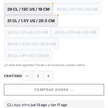
29 CL / 13C US / 19 CM
30 CL / 1Y US / 20 CM
31 CL / 1.5Y US / 20.5 CM
32 CL / 2Y US / 21 CM
33 CL / 3Y US / 22 CM
34 CL / 3.5Y US / 22.5 CM
35 CL / 4Y US / 23 CM
¿Tu talla está agotada? Tocala y te avisamos cuando vuelva.
CANTIDAD
COMPRAR AHORA →
Llega entre
jue 13 ago
y
lun 17 ago