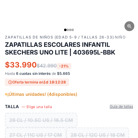
ZAPATILLAS DE NIÑOS (EDAD 5-9 / TALLAS 26-33)
·
NIÑO
ZAPATILLAS ESCOLARES INFANTIL
SKECHERS UNO LITE | 403695L-BBK
$33.990
$42.990
-21%
Hasta
6 cuotas sin interés
de
$5.665
Oferta termina en
1d 18:12:27
¡Últimas unidades! (
4
disponibles)
TALLA
Guía de tallas
— Elige una talla
26 CL / 10.5C US / 16.5 CM
27 CL / 11C US / 17 CM
28 CL / 12C US / 18 CM