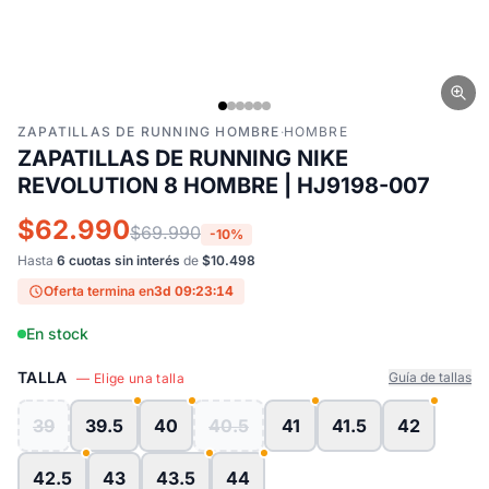
ZAPATILLAS DE RUNNING HOMBRE
·
HOMBRE
ZAPATILLAS DE RUNNING NIKE
REVOLUTION 8 HOMBRE | HJ9198-007
$62.990
$69.990
-10%
Hasta
6 cuotas sin interés
de
$10.498
Oferta termina en
3d 09:23:13
En stock
TALLA
Guía de tallas
— Elige una talla
39
39.5
40
40.5
41
41.5
42
42.5
43
43.5
44