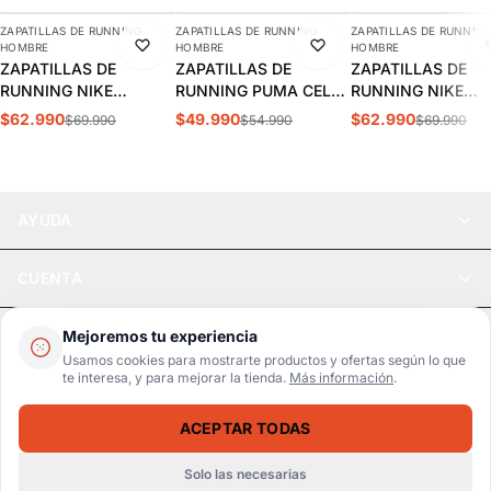
ZAPATILLAS DE RUNNING
ZAPATILLAS DE RUNNING
ZAPATILLAS DE RUNNIN
-10%
-9%
-10%
HOMBRE
HOMBRE
HOMBRE
ZAPATILLAS DE
ZAPATILLAS DE
ZAPATILLAS DE
RUNNING NIKE
RUNNING PUMA CELL
RUNNING NIKE
REVOLUTION 8
THRILL HOMBRE |
REVOLUTION 8
$62.990
$49.990
$62.990
$69.990
$54.990
$69.990
HOMBRE | HJ9198-007
310168 11
HOMBRE | HJ9198
AYUDA
CUENTA
LEGAL
Mejoremos tu experiencia
Usamos cookies para mostrarte productos y ofertas según lo que
te interesa, y para mejorar la tienda.
Más información
.
Pago seguro
SSL / Datos protegidos
ACEPTAR TODAS
Realsport © 2026
ZAPATILLAS DE RUNNING REEBOK ROAD PRIME UNISEX 100208663
SELECCIONA UNA TALLA
$66.990
$78.990
Solo las necesarias
WebPay
MercadoPago
Tarjetas