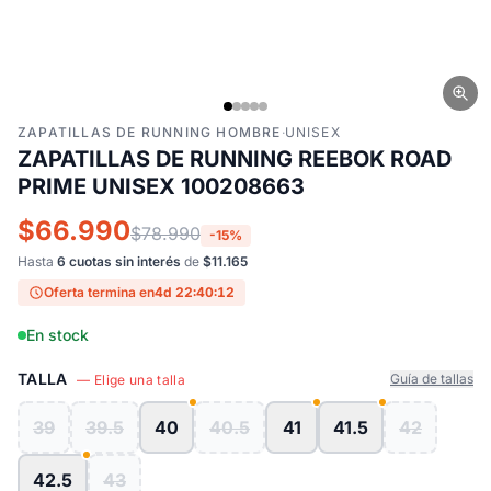
ZAPATILLAS DE RUNNING HOMBRE
·
UNISEX
ZAPATILLAS DE RUNNING REEBOK ROAD
PRIME UNISEX 100208663
$66.990
$78.990
-15%
Hasta
6 cuotas sin interés
de
$11.165
Oferta termina en
4d 22:40:11
En stock
TALLA
Guía de tallas
— Elige una talla
39
39.5
40
40.5
41
41.5
42
42.5
43