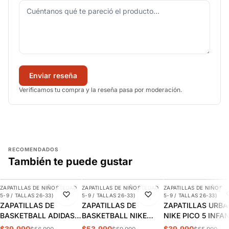
Enviar reseña
Verificamos tu compra y la reseña pasa por moderación.
RECOMENDADOS
También te puede gustar
AGREGAR
AGREGAR
AGREGAR
ZAPATILLAS DE NIÑOS (EDAD
ZAPATILLAS DE NIÑOS (EDAD
ZAPATILLAS DE NIÑOS (
-30%
-10%
-29%
5-9 / TALLAS 26-33)
5-9 / TALLAS 26-33)
5-9 / TALLAS 26-33)
ZAPATILLAS DE
ZAPATILLAS DE
ZAPATILLAS URB
BASKETBALL ADIDAS
BASKETBALL NIKE
NIKE PICO 5 INFA
CROSS EM UP 5K
TEAM HUSTLE D 12 PS
AR4161-100
$39.990
$53.990
$39.990