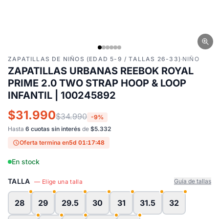
ZAPATILLAS DE NIÑOS (EDAD 5-9 / TALLAS 26-33)
·
NIÑO
ZAPATILLAS URBANAS REEBOK ROYAL
PRIME 2.0 TWO STRAP HOOP & LOOP
INFANTIL | 100245892
$31.990
$34.990
-9%
Hasta
6 cuotas sin interés
de
$5.332
Oferta termina en
5d 01:17:48
En stock
TALLA
Guía de tallas
— Elige una talla
28
29
29.5
30
31
31.5
32