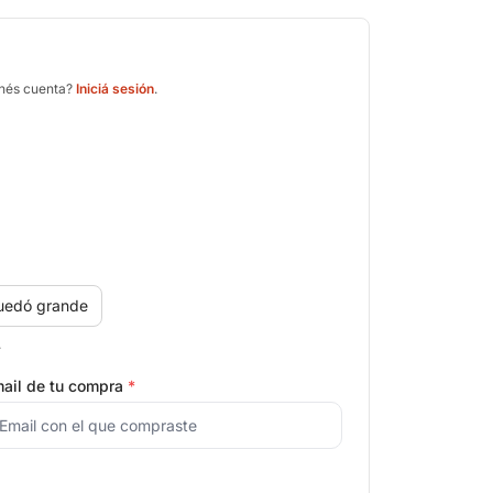
enés cuenta?
Iniciá sesión
.
uedó grande
.
ail de tu compra
*