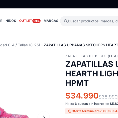
ER
NIÑOS
OUTLET
MARCAS
Buscar productos, marcas, 
1804
Edad 0-4 / Tallas 18-25)
ZAPATILLAS URBANAS SKECHERS HEART
ZAPATILLAS DE BEBÉS (EDAD
ZAPATILLAS
HEARTH LIGH
HPMT
$34.990
$38.990
Hasta
6 cuotas sin interés
de
$5.8
Oferta termina en
5d 00:36:54