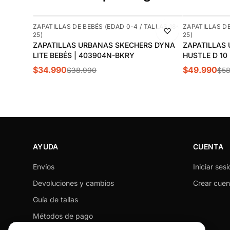
-10%
-15%
ZAPATILLAS DE BEBÉS (EDAD 0-4 / TALLAS 18-
ZAPATILLAS DE
25)
25)
ZAPATILLAS URBANAS SKECHERS DYNA
ZAPATILLAS
LITE BEBÉS | 403904N-BKRY
HUSTLE D 10 
$34.990
$49.990
$38.990
$58
AYUDA
CUENTA
Envíos
Iniciar sesi
Devoluciones y cambios
Crear cuen
Guía de tallas
Métodos de pago