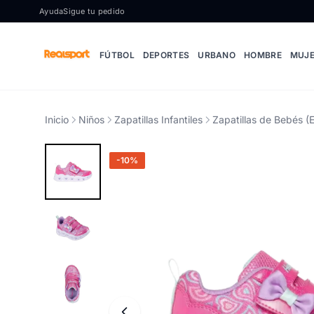
Ir al contenido
Ayuda
Sigue tu pedido
FÚTBOL
DEPORTES
URBANO
HOMBRE
MUJ
Inicio
Niños
Zapatillas Infantiles
Zapatillas de Bebés (
-10%