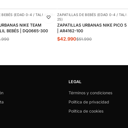
-17%
 BEBÉS (EDAD 0-4 / TALLAS 18-
ZAPATILLAS DE BEBÉS (EDAD 0-4 / TALL
25)
 URBANAS NIKE TEAM
ZAPATILLAS URBANAS NIKE PICO 5
LIL BEBÉS | DQ0665-300
| AR4162-100
$42.990
.990
$51.990
LEGAL
ón
Términos y condiciones
ta
Política de privacidad
Política de cookies