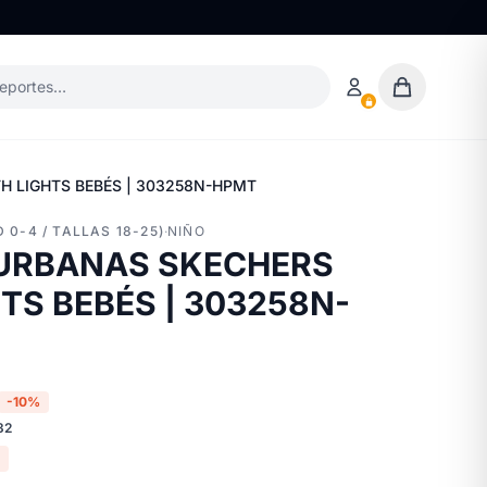
deportes…
H LIGHTS BEBÉS | 303258N-HPMT
 0-4 / TALLAS 18-25)
·
NIÑO
 URBANAS SKECHERS
TS BEBÉS | 303258N-
-10%
32