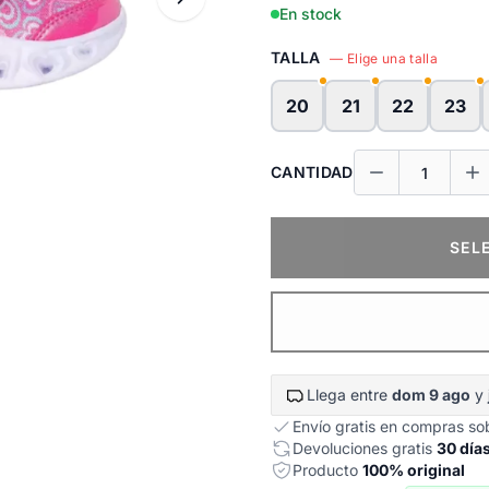
En stock
TALLA
— Elige una talla
20
21
22
23
CANTIDAD
SEL
Llega entre
dom 9 ago
y
Envío gratis en compras s
Devoluciones gratis
30 día
Producto
100% original