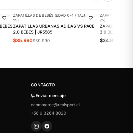
-10%
NUEVO
AS 18-
ZAPATILLAS DE BEBÉS (EDAD 0-4 / TALLAS 18-
ZAPATILLAS DE BE
25)
25)
 BEBÉS
ZAPATILLAS URBANAS ADIDAS VS PACE
ZAPATILLAS UR
2.0 BEBÉS | JR5585
3.0 BEBÉS | JS
$35.990
$34.990
$39.990
CONTACTO
Enviar mensaje
ecommerce@realsport.cl
+56 9 3264 8020