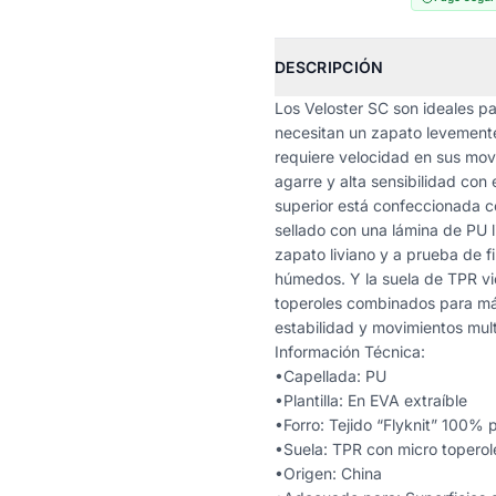
DESCRIPCIÓN
Los Veloster SC son ideales p
necesitan un zapato levemente
requiere velocidad en sus mov
agarre y alta sensibilidad con 
superior está confeccionada co
sellado con una lámina de PU l
zapato liviano y a prueba de fi
húmedos. Y la suela de TPR v
toperoles combinados para má
estabilidad y movimientos mult
Información Técnica:
•Capellada: PU
•Plantilla: En EVA extraíble
•Forro: Tejido “Flyknit” 100% p
•Suela: TPR con micro toperol
•Origen: China