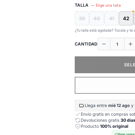
TALLA
— Elige una talla
39
40
41
42
¿Tu talla está agotada? Tocala y t
CANTIDAD
SEL
Llega entre
mié 12 ago
y
Envío gratis en compras s
Devoluciones gratis
30 día
Producto
100% original
Pago segur