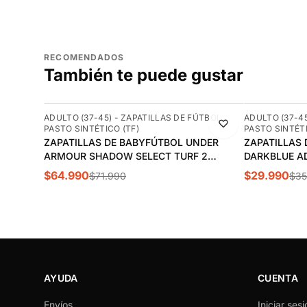
RECOMENDADOS
También te puede gustar
-10%
-17%
ADULTO (37-45) - ZAPATILLAS DE FÚTBOL
ADULTO (37-45
PASTO SINTÉTICO (TF)
PASTO SINTÉTI
ZAPATILLAS DE BABYFÚTBOL UNDER
ZAPATILLAS
ARMOUR SHADOW SELECT TURF 2
DARKBLUE A
HOMBRE | 3028434-100
$64.990
$29.990
$71.990
$35
AYUDA
CUENTA
Envíos
Iniciar sesi