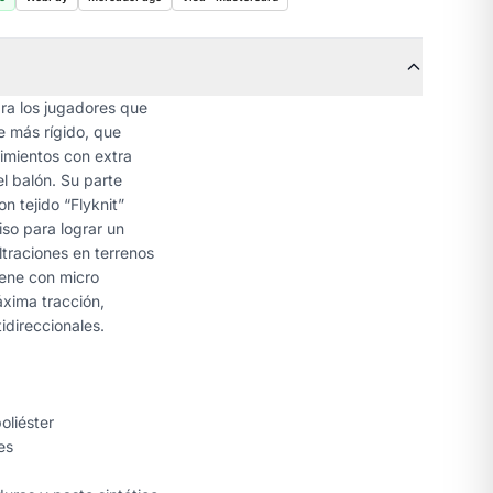
ara los jugadores que
 más rígido, que
imientos con extra
el balón. Su parte
n tejido “Flyknit”
iso para lograr un
ltraciones en terrenos
iene con micro
xima tracción,
idireccionales.
oliéster
es