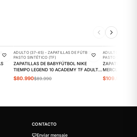
-10%
-15%
OL
ADULTO (37-45) - ZAPATILLAS DE FÚTBOL
ADULTO (37-45) 
PASTO SINTÉTICO (TF)
PASTO SINTÉTICO 
AS
ZAPATILLAS DE BABYFÚTBOL NIKE
ZAPATILLAS DE
TIEMPO LEGEND 10 ACADEMY TF ADULTO
MERCURIAL SUP
| DV4342-402
"KYLIAN MBAPP
$80.990
$109.990
$89.990
$129
500
CONTACTO
Enviar mensaje