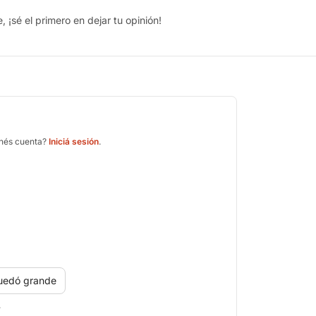
 ¡sé el primero en dejar tu opinión!
enés cuenta?
Iniciá sesión
.
uedó grande
.