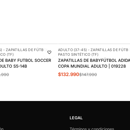
-10%
) - ZAPATILLAS DE FÚTBOL
ADULTO (37-45) - ZAPATILLAS DE FÚTB
CO (TF)
PASTO SINTÉTICO (TF)
 DE BABY FUTBOL SOCCER
ZAPATILLAS DE BABYFÚTBOL ADID
DULTO S5-14B
COPA MUNDIAL ADULTO | 019228
$132.990
.990
$147.990
LEGAL
ón
Términos y condiciones