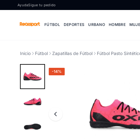
Ir al contenido
Ayuda
Sigue tu pedido
FÚTBOL
DEPORTES
URBANO
HOMBRE
MUJ
Inicio
Fútbol
Zapatillas de Fútbol
Fútbol Pasto Sintétic
-14%