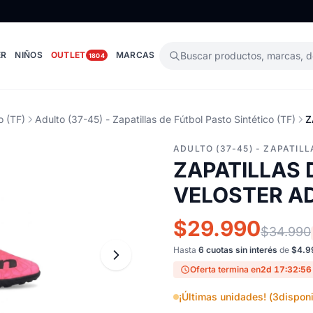
ER
NIÑOS
OUTLET
MARCAS
Buscar productos, marcas, 
1804
o (TF)
Adulto (37-45) - Zapatillas de Fútbol Pasto Sintético (TF)
Z
ADULTO (37-45) - ZAPATILL
ZAPATILLAS
VELOSTER A
$29.990
$34.990
Hasta
6 cuotas sin interés
de
$4.9
Oferta termina en
2d 17:32:55
¡Últimas unidades! (
3
disponi