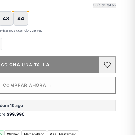
Guía de tallas
43
44
e avisamos cuando vuelva.
ECCIONA UNA TALLA
COMPRAR AHORA →
dom 16 ago
obre
$99.990
s
o
WebPay
MercadoPago
Visa · Mastercard