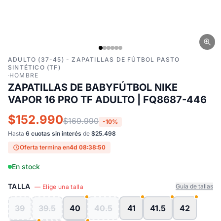
ADULTO (37-45) - ZAPATILLAS DE FÚTBOL PASTO
SINTÉTICO (TF)
·
HOMBRE
ZAPATILLAS DE BABYFÚTBOL NIKE
VAPOR 16 PRO TF ADULTO | FQ8687-446
$152.990
$169.990
-10%
Hasta
6 cuotas sin interés
de
$25.498
Oferta termina en
4d 08:38:49
En stock
TALLA
Guía de tallas
— Elige una talla
39
39.5
40
40.5
41
41.5
42