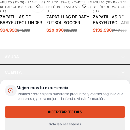
ADULTO (37-45) - ZAPATILLAS
ADULTO (37-45) - ZAPATILLAS
ADULTO (37-45) - ZAPAT
-10%
-17%
-10%
DE FÚTBOL PASTO SINTÉTICO
DE FÚTBOL PASTO SINTÉTICO
DE FÚTBOL PASTO SINT
(TF)
(TF)
(TF)
ZAPATILLAS DE
ZAPATILLAS DE BABY
ZAPATILLAS DE
BABYFÚTBOL UNDER
FUTBOL SOCCER
BABYFÚTBOL ADI
ARMOUR SHADOW
DARKBLUE ADULTO
COPA MUNDIAL
$64.990
$29.990
$132.990
$71.990
$35.990
$147.990
SELECT TURF 2
S5-14B
ADULTO | 019228
HOMBRE | 3028434-
100
AYUDA
CUENTA
LEGAL
Mejoremos tu experiencia
Usamos cookies para mostrarte productos y ofertas según lo que
te interesa, y para mejorar la tienda.
Más información
.
Pago seguro
SSL / Datos protegidos
ACEPTAR TODAS
Realsport © 2026
ZAPATILLAS DE BABYFÚTBOL NIKE VAPOR 16 PRO TF ADULTO | FQ8687-446
SELECCIONA UNA TALLA
$152.990
$169.990
Solo las necesarias
WebPay
MercadoPago
Tarjetas