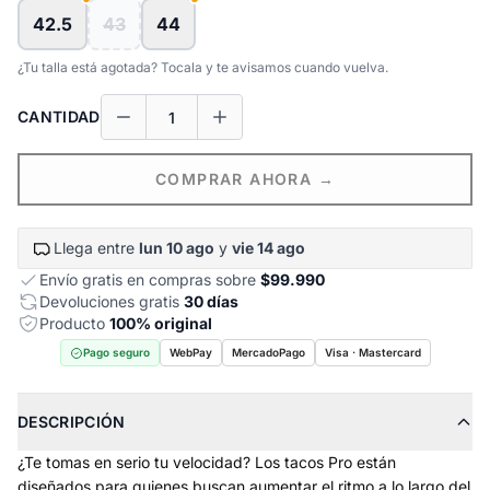
42.5
43
44
¿Tu talla está agotada? Tocala y te avisamos cuando vuelva.
CANTIDAD
COMPRAR AHORA →
Llega entre
lun 10 ago
y
vie 14 ago
Envío gratis en compras sobre
$99.990
Devoluciones gratis
30 días
Producto
100% original
Pago seguro
WebPay
MercadoPago
Visa · Mastercard
DESCRIPCIÓN
¿Te tomas en serio tu velocidad? Los tacos Pro están
diseñados para quienes buscan aumentar el ritmo a lo largo del