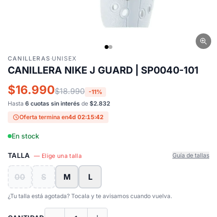
CANILLERAS
·
UNISEX
CANILLERA NIKE J GUARD | SP0040-101
$16.990
$18.990
-11%
Hasta
6 cuotas sin interés
de
$2.832
Oferta termina en
4d 02:15:41
En stock
TALLA
Guía de tallas
— Elige una talla
00
S
M
L
¿Tu talla está agotada? Tocala y te avisamos cuando vuelva.