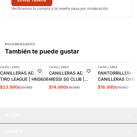
Verificamos tu compra y la reseña pasa por moderación.
RECOMENDADOS
También te puede gustar
AGREGAR
AGREGAR
AGREGAR
CANILLERAS
CANILLERAS
CANILLERAS
-20%
-12%
-15%
CANILLERAS ADIDAS
CANILLERAS ADIDAS
PANTORRILLERAS 
TIRO LEAGUE | HN5606
MESSI SG CLUB |
CANILLERAS OXN
KA7857
ADULTO OXACON
$23.990
$14.990
$16.990
$29.990
$16.990
$19.990
AYUDA
CUENTA