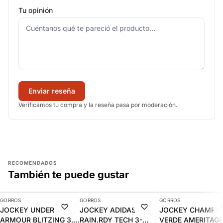
Tu opinión
Enviar reseña
Verificamos tu compra y la reseña pasa por moderación.
RECOMENDADOS
También te puede gustar
AGREGAR
AGREGAR
AGREGAR
GORROS
GORROS
GORROS
-10%
-10%
-15%
JOCKEY UNDER
JOCKEY ADIDAS
JOCKEY CHAMPI
ARMOUR BLITZING 3.0
RAIN.RDY TECH 3-
VERDE AMERITAGE