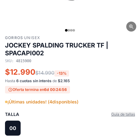
GORROS
·
UNISEX
JOCKEY SPALDING TRUCKER TF |
SPACAPI002
SKU:
4815900
$12.990
$14.990
-13%
Hasta
6 cuotas sin interés
de
$2.165
Oferta termina en
6d 00:24:56
¡Últimas unidades! (
4
disponibles)
TALLA
Guía de tallas
00