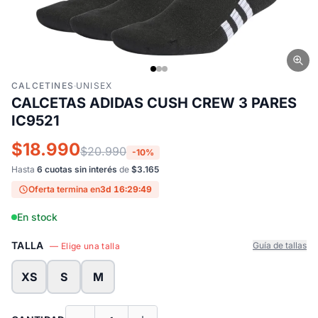
CALCETINES
·
UNISEX
CALCETAS ADIDAS CUSH CREW 3 PARES
IC9521
$18.990
$20.990
-10%
Hasta
6 cuotas sin interés
de
$3.165
Oferta termina en
3d 16:29:48
En stock
TALLA
Guía de tallas
— Elige una talla
XS
S
M