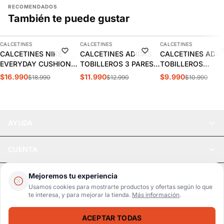
RECOMENDADOS
También te puede gustar
AGREGAR
AGREGAR
AGREGAR
CALCETINES
CALCETINES
CALCETINES
-11%
-8%
-9%
CALCETINES NIKE
CALCETINES ADIDAS
CALCETINES ADID
EVERYDAY CUSHIONED
TOBILLEROS 3 PARES |
TOBILLEROS
3PR | SX7664-010
EE1151
ACOLCHADOS 3PP
$16.990
$11.990
$9.990
$18.990
$12.990
$10.990
DZ9385
AYUDA
CUENTA
LEGAL
Mejoremos tu experiencia
Usamos cookies para mostrarte productos y ofertas según lo que
te interesa, y para mejorar la tienda.
Más información
.
Pago seguro
SSL / Datos protegidos
ACEPTAR TODAS
Realsport © 2026