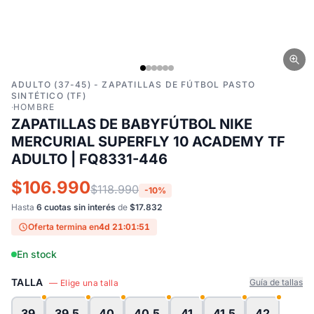
ADULTO (37-45) - ZAPATILLAS DE FÚTBOL PASTO
SINTÉTICO (TF)
·
HOMBRE
ZAPATILLAS DE BABYFÚTBOL NIKE
MERCURIAL SUPERFLY 10 ACADEMY TF
ADULTO | FQ8331-446
$106.990
$118.990
-10%
Hasta
6 cuotas sin interés
de
$17.832
Oferta termina en
4d 21:01:50
En stock
TALLA
Guía de tallas
— Elige una talla
39
39.5
40
40.5
41
41.5
42