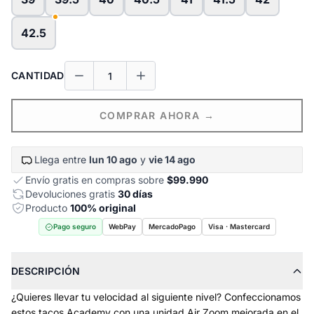
42.5
CANTIDAD
COMPRAR AHORA →
Llega entre
lun 10 ago
y
vie 14 ago
Envío gratis en compras sobre
$99.990
Devoluciones gratis
30 días
Producto
100% original
Pago seguro
WebPay
MercadoPago
Visa · Mastercard
DESCRIPCIÓN
¿Quieres llevar tu velocidad al siguiente nivel? Confeccionamos
estos tacos Academy con una unidad Air Zoom mejorada en el