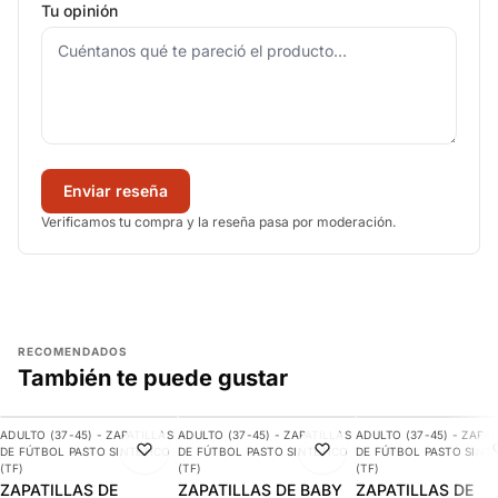
Tu opinión
Enviar reseña
Verificamos tu compra y la reseña pasa por moderación.
RECOMENDADOS
También te puede gustar
AGREGAR
AGREGAR
AGREGAR
ADULTO (37-45) - ZAPATILLAS
ADULTO (37-45) - ZAPATILLAS
ADULTO (37-45) - ZAPAT
-10%
-17%
-10%
DE FÚTBOL PASTO SINTÉTICO
DE FÚTBOL PASTO SINTÉTICO
DE FÚTBOL PASTO SINT
(TF)
(TF)
(TF)
ZAPATILLAS DE
ZAPATILLAS DE BABY
ZAPATILLAS DE