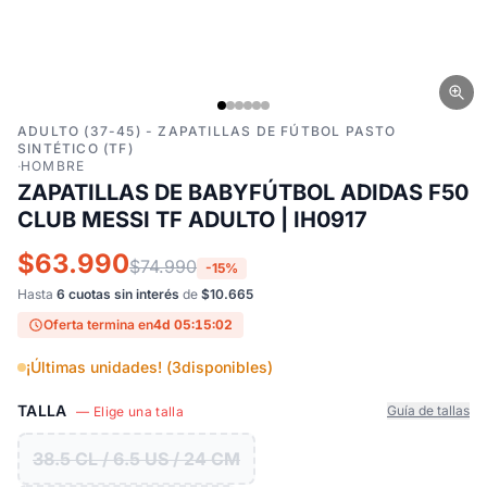
ADULTO (37-45) - ZAPATILLAS DE FÚTBOL PASTO
SINTÉTICO (TF)
·
HOMBRE
ZAPATILLAS DE BABYFÚTBOL ADIDAS F50
CLUB MESSI TF ADULTO | IH0917
$63.990
$74.990
-15%
Hasta
6 cuotas sin interés
de
$10.665
Oferta termina en
4d 05:15:01
¡Últimas unidades! (
3
disponibles)
TALLA
Guía de tallas
— Elige una talla
38.5 CL / 6.5 US / 24 CM