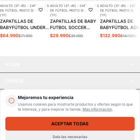
ADULTO (37-45) - ZAPATILLAS
ADULTO (37-45) - ZAPATILLAS
ADULTO (37-45) - ZAPAT
-10%
-17%
-10%
DE FÚTBOL PASTO SINTÉTICO
DE FÚTBOL PASTO SINTÉTICO
DE FÚTBOL PASTO SINT
(TF)
(TF)
(TF)
ZAPATILLAS DE
ZAPATILLAS DE BABY
ZAPATILLAS DE
BABYFÚTBOL UNDER
FUTBOL SOCCER
BABYFÚTBOL ADI
ARMOUR SHADOW
DARKBLUE ADULTO
COPA MUNDIAL
$64.990
$29.990
$132.990
$71.990
$35.990
$147.990
SELECT TURF 2
S5-14B
ADULTO | 019228
HOMBRE | 3028434-
100
AYUDA
CUENTA
LEGAL
Mejoremos tu experiencia
Usamos cookies para mostrarte productos y ofertas según lo que
te interesa, y para mejorar la tienda.
Más información
.
Pago seguro
SSL / Datos protegidos
ACEPTAR TODAS
Realsport © 2026
ZAPATILLAS DE BABYFÚTBOL ADIDAS F50 CLUB MESSI TF ADULTO | IH0917
SELECCIONA UNA TALLA
$63.990
$74.990
Solo las necesarias
WebPay
MercadoPago
Tarjetas