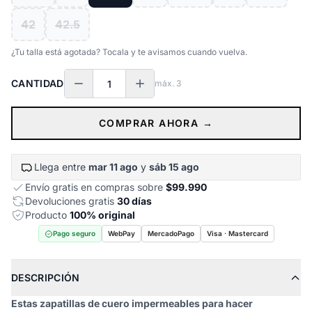
42
42.5
¿Tu talla está agotada? Tocala y te avisamos cuando vuelva.
CANTIDAD
máx.
3
COMPRAR AHORA →
Llega entre
mar 11 ago
y
sáb 15 ago
Envío gratis en compras sobre
$99.990
Devoluciones gratis
30 días
Producto
100% original
Pago seguro
WebPay
MercadoPago
Visa · Mastercard
DESCRIPCIÓN
Estas zapatillas de cuero impermeables para hacer