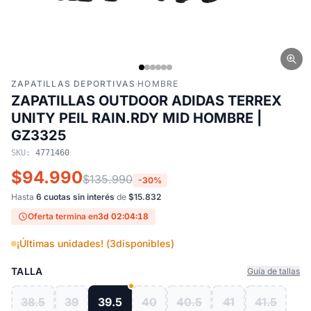
ZAPATILLAS DEPORTIVAS
·
HOMBRE
ZAPATILLAS OUTDOOR ADIDAS TERREX
UNITY PEIL RAIN.RDY MID HOMBRE |
GZ3325
SKU:
4771460
$94.990
$135.990
-30%
Hasta
6 cuotas sin interés
de
$15.832
Oferta termina en
3d 02:04:17
¡Últimas unidades! (
3
disponibles)
TALLA
Guía de tallas
38.5
39
39.5
40
40.5
41
41.5