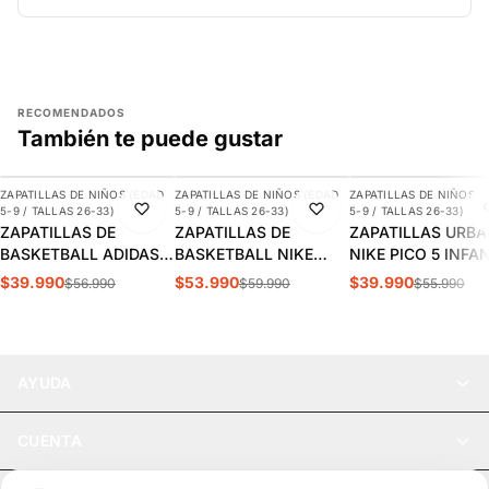
RECOMENDADOS
También te puede gustar
AGREGAR
AGREGAR
AGREGAR
ZAPATILLAS DE NIÑOS (EDAD
ZAPATILLAS DE NIÑOS (EDAD
ZAPATILLAS DE NIÑOS (
-30%
-10%
-29%
5-9 / TALLAS 26-33)
5-9 / TALLAS 26-33)
5-9 / TALLAS 26-33)
ZAPATILLAS DE
ZAPATILLAS DE
ZAPATILLAS URB
BASKETBALL ADIDAS
BASKETBALL NIKE
NIKE PICO 5 INFA
CROSS EM UP 5K
TEAM HUSTLE D 12 PS
AR4161-100
$39.990
$53.990
$39.990
$56.990
$59.990
$55.990
INFANTIL | GY2874
INFANTIL HF6280-400
AYUDA
CUENTA