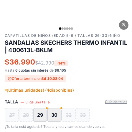
ZAPATILLAS DE NIÑOS (EDAD 5-9 / TALLAS 26-33)
·
NIÑO
SANDALIAS SKECHERS THERMO INFANTIL
| 400613L-BKLM
$36.990
$42.990
-14%
Hasta
6 cuotas sin interés
de
$6.165
Oferta termina en
3d 10:08:03
¡Últimas unidades! (
4
disponibles)
TALLA
Guía de tallas
— Elige una talla
27
28
29
30
32
33
¿Tu talla está agotada? Tocala y te avisamos cuando vuelva.