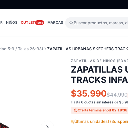
ER
NIÑOS
OUTLET
MARCAS
Buscar productos, marcas, 
1804
dad 5-9 / Tallas 26-33)
ZAPATILLAS URBANAS SKECHERS TRACKS
ZAPATILLAS DE NIÑOS (EDAD
ZAPATILLAS
TRACKS INFA
$35.990
$44.990
Hasta
6 cuotas sin interés
de
$5.9
Oferta termina en
5d 02:18:37
¡Últimas unidades! (
3
disponi