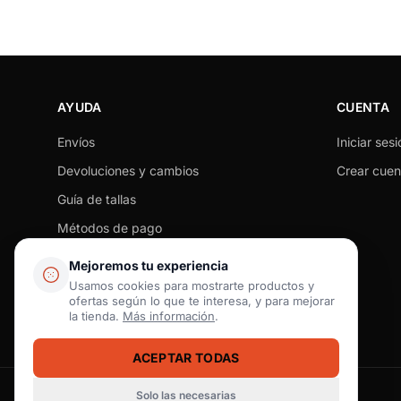
AYUDA
CUENTA
Envíos
Iniciar sesi
Devoluciones y cambios
Crear cuen
Guía de tallas
Métodos de pago
Seguimiento de pedido
Mejoremos tu experiencia
Preguntas frecuentes
Usamos cookies para mostrarte productos y
ofertas según lo que te interesa, y para mejorar
Contacto
la tienda.
Más información
.
ACEPTAR TODAS
Solo las necesarias
Pago seguro
SSL / Datos protegidos