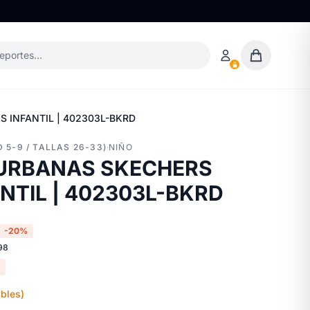
deportes…
 INFANTIL | 402303L-BKRD
 5-9 / TALLAS 26-33)
·
NIÑO
 URBANAS SKECHERS
NTIL | 402303L-BKRD
-20%
98
bles)