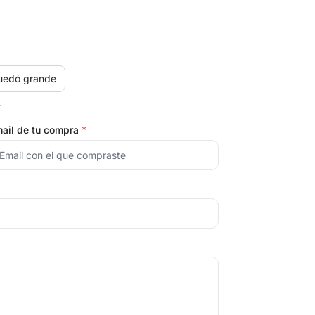
uedó grande
.
ail de tu compra
*