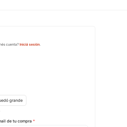
enés cuenta?
Iniciá sesión
.
uedó grande
.
ail de tu compra
*