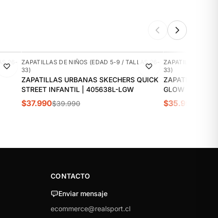
-5%
-10%
AS 26-
ZAPATILLAS DE NIÑOS (EDAD 5-9 / TALLAS 26-
ZAPATILLAS DE NI
33)
33)
ZAPATILLAS URBANAS SKECHERS QUICK
ZAPATILLAS UR
STREET INFANTIL | 405638L-LGW
GLOW ULTRA IN
$37.990
$35.990
$39.990
$39.9
CONTACTO
Enviar mensaje
ecommerce@realsport.cl