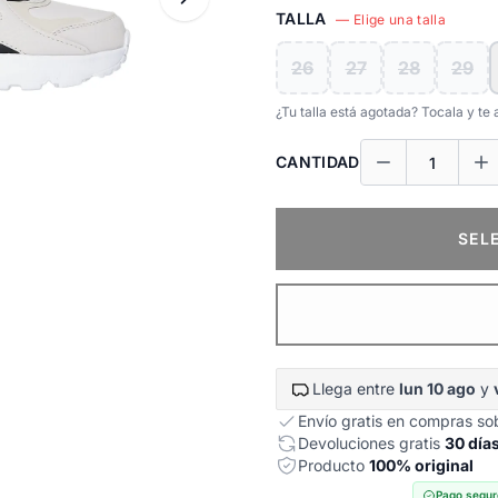
TALLA
— Elige una talla
26
27
28
29
¿Tu talla está agotada? Tocala y t
CANTIDAD
SEL
Llega entre
lun 10 ago
y
Envío gratis en compras s
Devoluciones gratis
30 día
Producto
100% original
Pago segur