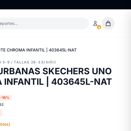
deportes…
TE CHROMA INFANTIL | 403645L-NAT
 5-9 / TALLAS 26-33)
·
NIÑO
 URBANAS SKECHERS UNO
 INFANTIL | 403645L-NAT
-16%
32
bles)