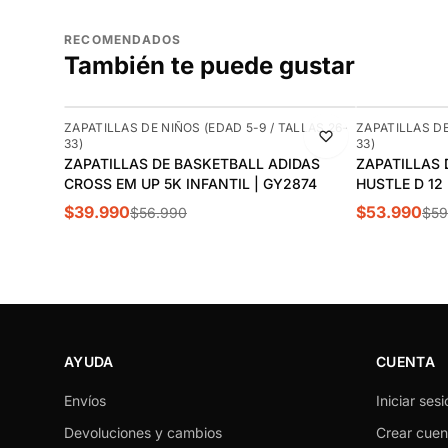
RECOMENDADOS
También te puede gustar
-30%
-10%
ZAPATILLAS DE NIÑOS (EDAD 5-9 / TALLAS 26-
ZAPATILLAS DE
33)
33)
ZAPATILLAS DE BASKETBALL ADIDAS
ZAPATILLAS 
CROSS EM UP 5K INFANTIL | GY2874
HUSTLE D 12
$39.990
$53.990
$56.990
$59
AYUDA
CUENTA
Envíos
Iniciar sesi
Devoluciones y cambios
Crear cuen