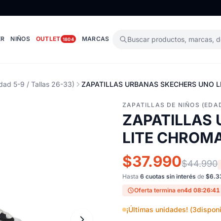
ER
NIÑOS
OUTLET
MARCAS
Buscar productos, marcas, 
1804
dad 5-9 / Tallas 26-33)
ZAPATILLAS URBANAS SKECHERS UNO LI
ZAPATILLAS DE NIÑOS (EDAD
ZAPATILLAS
LITE CHROMA
$37.990
$44.990
Hasta
6 cuotas sin interés
de
$6.3
Oferta termina en
4d 08:26:40
¡Últimas unidades! (
3
disponi