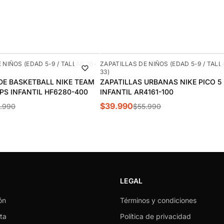
-29%
 NIÑOS (EDAD 5-9 / TALLAS 26-
ZAPATILLAS DE NIÑOS (EDAD 5-9 / TALL
33)
DE BASKETBALL NIKE TEAM
ZAPATILLAS URBANAS NIKE PICO 5
 PS INFANTIL HF6280-400
INFANTIL AR4161-100
$39.990
.990
$55.990
LEGAL
ón
Términos y condiciones
ta
Política de privacidad