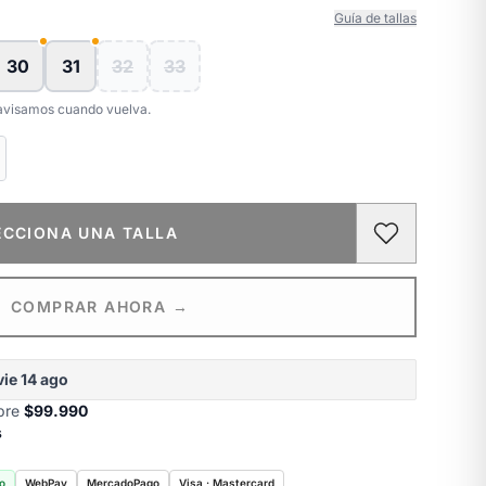
Guía de tallas
30
31
32
33
e avisamos cuando vuelva.
ECCIONA UNA TALLA
COMPRAR AHORA →
vie 14 ago
obre
$99.990
s
o
WebPay
MercadoPago
Visa · Mastercard