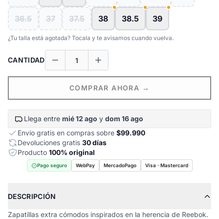
36.5
37
37.5
38
38.5
39
¿Tu talla está agotada? Tocala y te avisamos cuando vuelva.
CANTIDAD
COMPRAR AHORA →
Llega entre
mié 12 ago
y
dom 16 ago
Envío gratis en compras sobre
$99.990
Devoluciones gratis
30 días
Producto
100% original
Pago seguro
WebPay
MercadoPago
Visa · Mastercard
DESCRIPCIÓN
Zapatillas extra cómodos inspirados en la herencia de Reebok.