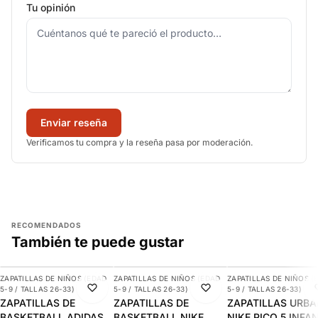
Tu opinión
Enviar reseña
Verificamos tu compra y la reseña pasa por moderación.
RECOMENDADOS
También te puede gustar
AGREGAR
AGREGAR
AGREGAR
ZAPATILLAS DE NIÑOS (EDAD
ZAPATILLAS DE NIÑOS (EDAD
ZAPATILLAS DE NIÑOS (
-30%
-10%
-29%
5-9 / TALLAS 26-33)
5-9 / TALLAS 26-33)
5-9 / TALLAS 26-33)
ZAPATILLAS DE
ZAPATILLAS DE
ZAPATILLAS URB
BASKETBALL ADIDAS
BASKETBALL NIKE
NIKE PICO 5 INFA