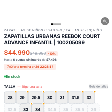
ZAPATILLAS DE NIÑOS (EDAD 5-9 / TALLAS 26-33)
·
NIÑO
ZAPATILLAS URBANAS REEBOK COURT
ADVANCE INFANTIL | 100205099
$44.990
$49.990
-10%
Hasta
6 cuotas sin interés
de
$7.498
Oferta termina en
2d 22:28:16
En stock
TALLA
Guía de tallas
— Elige una talla
28
29
29.5
30
31
31.5
32
32.5
33
34
34.5
35
35.5
36