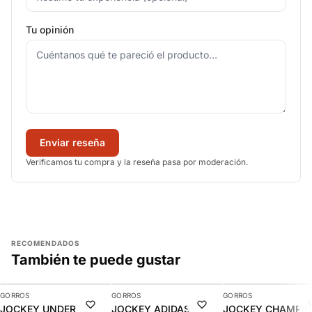
Tu opinión
Enviar reseña
Verificamos tu compra y la reseña pasa por moderación.
RECOMENDADOS
También te puede gustar
AGREGAR
AGREGAR
AGREGAR
GORROS
GORROS
GORROS
-10%
-10%
-15%
JOCKEY UNDER
JOCKEY ADIDAS
JOCKEY CHAMPI