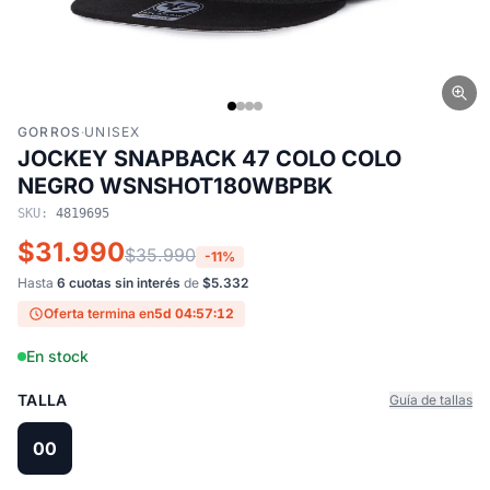
GORROS
·
UNISEX
JOCKEY SNAPBACK 47 COLO COLO
NEGRO WSNSHOT180WBPBK
SKU:
4819695
$31.990
$35.990
-11%
Hasta
6 cuotas sin interés
de
$5.332
Oferta termina en
5d 04:57:12
En stock
TALLA
Guía de tallas
00