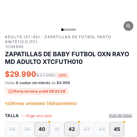
ADULTO (37-45) - ZAPATILLAS DE FÚTBOL PASTO
SINTÉTICO (TF)
·
HOMBRE
ZAPATILLAS DE BABY FUTBOL OXN RAYO
MD ADULTO XTCFUTH010
$29.990
$37.990
-21%
Hasta
6 cuotas sin interés
de
$4.998
Oferta termina en
3d 09:32:15
¡Últimas unidades! (
4
disponibles)
TALLA
Guía de tallas
— Elige una talla
38
39
40
41
42
43
44
45