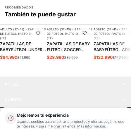
RECOMENDADOS
También te puede gustar
AGREGAR
AGREGAR
AGREGAR
ADULTO (37-45) - ZAPATILLAS
ADULTO (37-45) - ZAPATILLAS
ADULTO (37-45) - ZAPAT
-10%
-17%
-10%
DE FÚTBOL PASTO SINTÉTICO
DE FÚTBOL PASTO SINTÉTICO
DE FÚTBOL PASTO SINT
(TF)
(TF)
(TF)
ZAPATILLAS DE
ZAPATILLAS DE BABY
ZAPATILLAS DE
BABYFÚTBOL UNDER
FUTBOL SOCCER
BABYFÚTBOL ADI
ARMOUR SHADOW
DARKBLUE ADULTO
COPA MUNDIAL
$64.990
$29.990
$132.990
$71.990
$35.990
$147.990
SELECT TURF 2
S5-14B
ADULTO | 019228
HOMBRE | 3028434-
100
AYUDA
CUENTA
LEGAL
Mejoremos tu experiencia
Usamos cookies para mostrarte productos y ofertas según lo que
te interesa, y para mejorar la tienda.
Más información
.