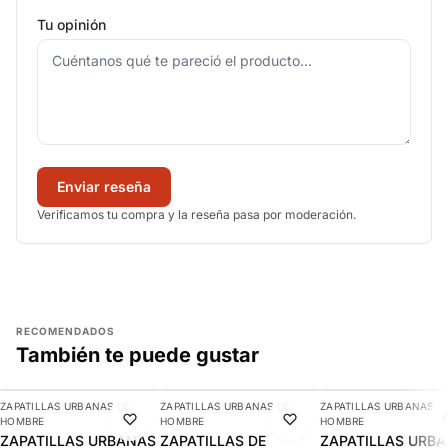
Tu opinión
Enviar reseña
Verificamos tu compra y la reseña pasa por moderación.
RECOMENDADOS
También te puede gustar
AGREGAR
AGREGAR
AGREGAR
ZAPATILLAS URBANAS DE
ZAPATILLAS URBANAS DE
ZAPATILLAS URBANAS D
-10%
-11%
-7%
HOMBRE
HOMBRE
HOMBRE
ZAPATILLAS URBANAS
ZAPATILLAS DE
ZAPATILLAS URB