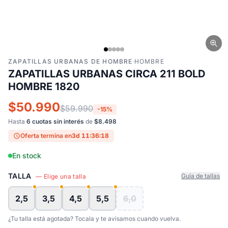
ZAPATILLAS URBANAS DE HOMBRE
·
HOMBRE
ZAPATILLAS URBANAS CIRCA 211 BOLD
HOMBRE 1820
$50.990
$59.990
-15%
Hasta
6 cuotas sin interés
de
$8.498
Oferta termina en
3d 11:36:18
En stock
TALLA
Guía de tallas
— Elige una talla
2,5
3,5
4,5
5,5
6,0
¿Tu talla está agotada? Tocala y te avisamos cuando vuelva.