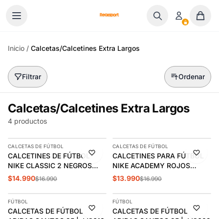
Ir al contenido
Inicio
/
Calcetas/Calcetines Extra Largos
Filtrar
Ordenar
Calcetas/Calcetines Extra Largos
4 productos
AGREGAR
AGREGAR
CALCETAS DE FÚTBOL
CALCETAS DE FÚTBOL
-12%
-18%
CALCETINES DE FÚTBOL
CALCETINES PARA FÚTBOL
ÚLTIMAS 2
NIKE CLASSIC 2 NEGROS
NIKE ACADEMY ROJOS
(UNISEX) | SX5728-010
(UNISEX) | SX4120-601
$14.990
$13.990
$16.990
$16.990
AGREGAR
AGREGAR
FÚTBOL
FÚTBOL
-12%
-12%
CALCETAS DE FÚTBOL
CALCETAS DE FÚTBOL