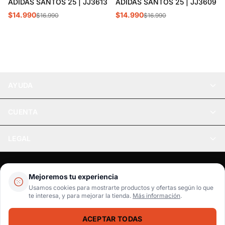
ADIDAS SANTOS 25 | JJ3613
ADIDAS SANTOS 25 | JJ3609
$14.990
$14.990
$16.990
$16.990
AYUDA
CUENTA
LEGAL
Pago seguro
SSL / Datos protegidos
Mejoremos tu experiencia
Realsport © 2026
Usamos cookies para mostrarte productos y ofertas según lo que
te interesa, y para mejorar la tienda.
Más información
.
WebPay
MercadoPago
Tarjetas
ACEPTAR TODAS