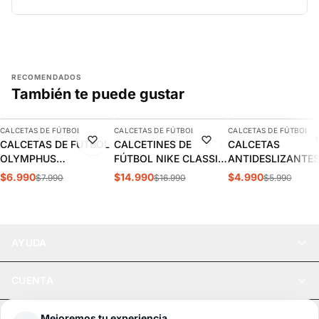
RECOMENDADOS
También te puede gustar
AGREGAR
AGREGAR
AGREGAR
CALCETAS DE FÚTBOL
CALCETAS DE FÚTBOL
CALCETAS DE FÚTBOL
-13%
-12%
-17%
CALCETAS DE FUTBOL
CALCETINES DE
CALCETAS
OLYMPHUS
FÚTBOL NIKE CLASSIC
ANTIDESLIZANTE
ANTIDESLIZANTES
2 NEGROS (UNISEX) |
FÚTBOL OXN AZU
$6.990
$14.990
$4.990
$7.990
$16.990
$5.990
1014077901
SX5728-010
ADULTO |
OXSANDN003
AYUDA
CUENTA
Mejoremos tu experiencia
LEGAL