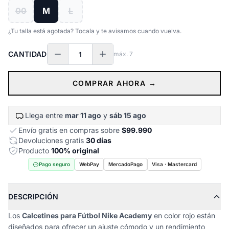
00
M
L
¿Tu talla está agotada? Tocala y te avisamos cuando vuelva.
CANTIDAD
máx.
7
COMPRAR AHORA →
Llega entre
mar 11 ago
y
sáb 15 ago
Envío gratis en compras sobre
$99.990
Devoluciones gratis
30 días
Producto
100% original
Pago seguro
WebPay
MercadoPago
Visa · Mastercard
DESCRIPCIÓN
Los
Calcetines para Fútbol Nike Academy
en color rojo están
diseñados para ofrecer un ajuste cómodo y un rendimiento