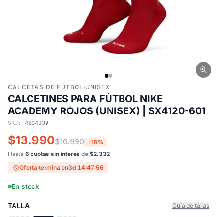
CALCETAS DE FÚTBOL
·
UNISEX
CALCETINES PARA FÚTBOL NIKE
ACADEMY ROJOS (UNISEX) | SX4120-601
SKU:
4804339
$13.990
$16.990
-18%
Hasta
6 cuotas sin interés
de
$2.332
Oferta termina en
3d 14:47:55
En stock
TALLA
Guía de tallas