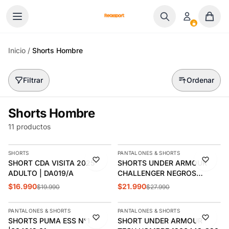
Ir al contenido
Inicio
/
Shorts Hombre
Filtrar
Ordenar
Shorts Hombre
11 productos
AGREGAR
AGREGAR
SHORTS
PANTALONES & SHORTS
-15%
-21%
SHORT CDA VISITA 2025
SHORTS UNDER ARMOUR
ÚLTIMAS 3
ADULTO | DA019/A
CHALLENGER NEGROS
(HOMBRE) | 1379507-005
$16.990
$21.990
$19.990
$27.990
AGREGAR
AGREGAR
PANTALONES & SHORTS
PANTALONES & SHORTS
-15%
-15%
SHORTS PUMA ESS N°1
SHORT UNDER ARMOUR
ÚLTIMAS 2