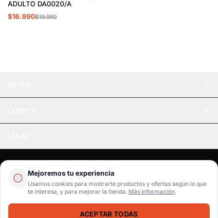
ADULTO DA0020/A
$16.990
$19.990
AYUDA
CUENTA
LEGAL
Pago seguro
SSL / Datos protegidos
Mejoremos tu experiencia
Realsport © 2026
Usamos cookies para mostrarte productos y ofertas según lo que
te interesa, y para mejorar la tienda.
Más información
.
WebPay
MercadoPago
Tarjetas
ACEPTAR TODAS