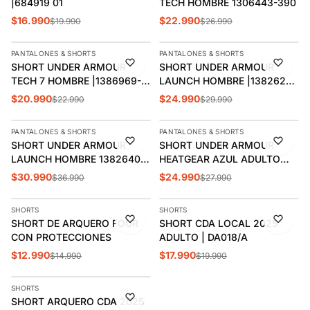
|684919 01
TECH HOMBRE 1306443-390
$16.990
$22.990
$19.990
$26.990
AGREGAR
AGREGAR
PANTALONES & SHORTS
PANTALONES & SHORTS
-9%
-17%
SHORT UNDER ARMOUR
SHORT UNDER ARMOUR
ÚLTIMAS 3
TECH 7 HOMBRE |1386969-
LAUNCH HOMBRE |1382620-
402
402
$20.990
$24.990
$22.990
$29.990
AGREGAR
AGREGAR
PANTALONES & SHORTS
PANTALONES & SHORTS
-16%
-11%
SHORT UNDER ARMOUR
SHORT UNDER ARMOUR
ÚLTIMA 1
LAUNCH HOMBRE 1382640-
HEATGEAR AZUL ADULTO
402
1361602-410
$30.990
$24.990
$36.990
$27.990
AGREGAR
AGREGAR
SHORTS
SHORTS
-13%
-10%
SHORT DE ARQUERO FOUR
SHORT CDA LOCAL 2025
CON PROTECCIONES
ADULTO | DA018/A
$12.990
$17.990
$14.990
$19.990
AGREGAR
SHORTS
-15%
SHORT ARQUERO CDA 2025
ÚLTIMA 1