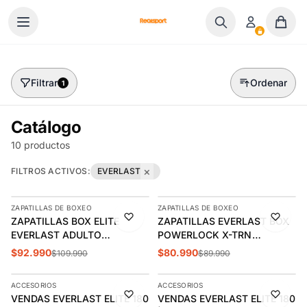
Ir al contenido
Filtrar
Ordenar
1
Catálogo
10 productos
×
FILTROS ACTIVOS:
EVERLAST
AGREGAR
AGREGAR
ZAPATILLAS DE BOXEO
ZAPATILLAS DE BOXEO
-15%
-10%
ZAPATILLAS BOX ELITE
ZAPATILLAS EVERLAST BOX
ÚLTIMAS 2
EVERLAST ADULTO
POWERLOCK X-TRN
0092836233
ADULTO| 0092836251
$92.990
$80.990
$109.990
$89.990
AGREGAR
AGREGAR
ACCESORIOS
ACCESORIOS
-10%
-10%
VENDAS EVERLAST ELITE 180
VENDAS EVERLAST ELITE 180