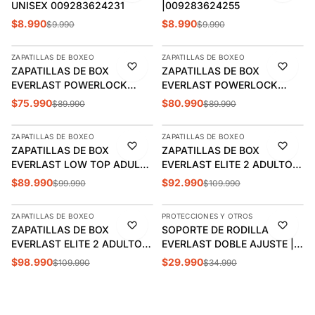
UNISEX 009283624231
|009283624255
$8.990
$8.990
$9.990
$9.990
AGREGAR
AGREGAR
ZAPATILLAS DE BOXEO
ZAPATILLAS DE BOXEO
-16%
-10%
ZAPATILLAS DE BOX
ZAPATILLAS DE BOX
EVERLAST POWERLOCK
EVERLAST POWERLOCK
ADULTO 009283625
ADULTO 009283625
$75.990
$80.990
$89.990
$89.990
AGREGAR
AGREGAR
ZAPATILLAS DE BOXEO
ZAPATILLAS DE BOXEO
-10%
-15%
ZAPATILLAS DE BOX
ZAPATILLAS DE BOX
EVERLAST LOW TOP ADULTO
EVERLAST ELITE 2 ADULTO
0092836126
009283623
$89.990
$92.990
$99.990
$109.990
AGREGAR
AGREGAR
ZAPATILLAS DE BOXEO
PROTECCIONES Y OTROS
-10%
-14%
ZAPATILLAS DE BOX
SOPORTE DE RODILLA
EVERLAST ELITE 2 ADULTO
EVERLAST DOBLE AJUSTE |
009283623
841212128089
$98.990
$29.990
$109.990
$34.990