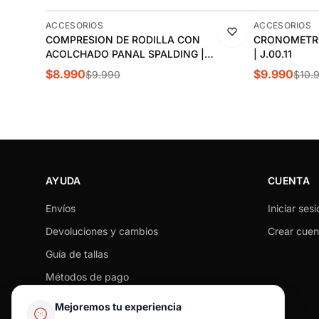
-10%
-9%
ACCESORIOS
ACCESORIOS
COMPRESION DE RODILLA CON
CRONOMETRO
ACOLCHADO PANAL SPALDING |
| J.00.11
SPACONE009
$8.990
$9.990
$9.990
$10.
AYUDA
CUENTA
Envíos
Iniciar sesi
Devoluciones y cambios
Crear cuen
Guía de tallas
Métodos de pago
Seguimiento de pedido
Mejoremos tu experiencia