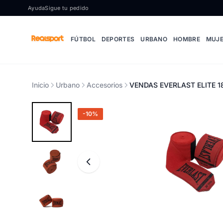
Ir al contenido
Ayuda
Sigue tu pedido
FÚTBOL
DEPORTES
URBANO
HOMBRE
MUJ
Inicio
Urbano
Accesorios
VENDAS EVERLAST ELITE 1
-10%