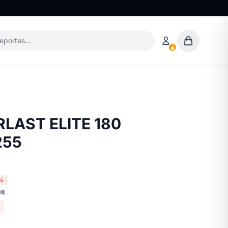
deportes…
LAST ELITE 180
255
%
98