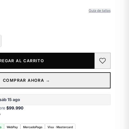
Guía de tallas
REGAR AL CARRITO
COMPRAR AHORA →
sáb 15 ago
obre
$99.990
s
o
WebPay
MercadoPago
Visa · Mastercard