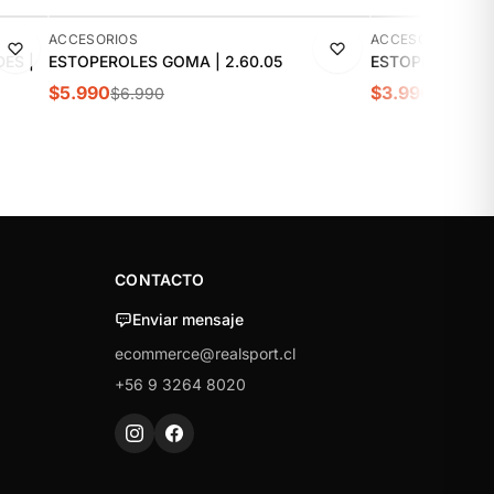
-14%
-20%
ACCESORIOS
ACCESORIOS
ES |
ESTOPEROLES GOMA | 2.60.05
ESTOPEROLES NY
$5.990
$3.990
$6.990
$4.990
CONTACTO
Enviar mensaje
ecommerce@realsport.cl
+56 9 3264 8020