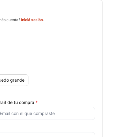
enés cuenta?
Iniciá sesión
.
uedó grande
.
ail de tu compra
*