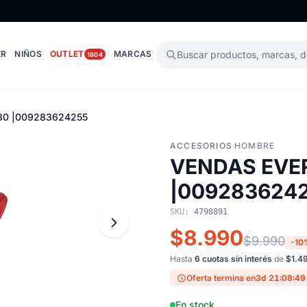
ER
NIÑOS
OUTLET
MARCAS
Buscar productos, marcas, 
1804
80 |009283624255
ACCESORIOS
·
HOMBRE
VENDAS EVER
|009283624
SKU:
4798891
$8.990
$9.990
-10
Hasta
6 cuotas sin interés
de
$1.4
Oferta termina en
3d 21:08:48
En stock