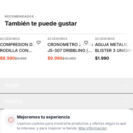
RECOMENDADOS
También te puede gustar
AGREGAR
AGREGAR
AGREGAR
ACCESORIOS
ACCESORIOS
ACCESORIOS
-10%
-9%
COMPRESION DE
CRONOMETRO 2 MEM
AGUJA METALICA
RODILLA CON
JS-307 DRIBBLING |
BLISTER 3 UNIDAD
ACOLCHADO PANAL
J.00.11
2.90.13
$8.990
$9.990
$1.990
$9.990
$10.990
SPALDING |
SPACONE009
AYUDA
CUENTA
LEGAL
Mejoremos tu experiencia
Usamos cookies para mostrarte productos y ofertas según lo que
te interesa, y para mejorar la tienda.
Más información
.