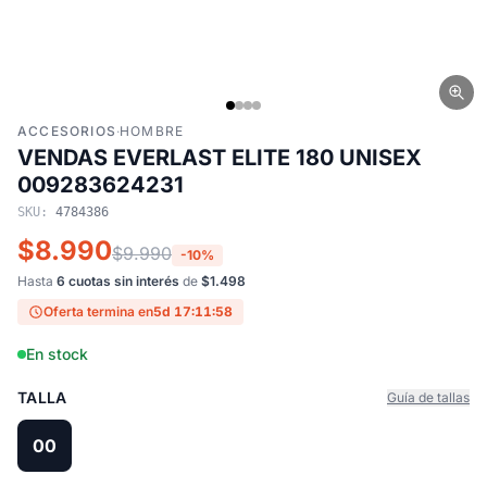
ACCESORIOS
·
HOMBRE
VENDAS EVERLAST ELITE 180 UNISEX
009283624231
SKU:
4784386
$8.990
$9.990
-10%
Hasta
6 cuotas sin interés
de
$1.498
Oferta termina en
5d 17:11:58
En stock
TALLA
Guía de tallas
00