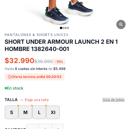
PANTALONES & SHORTS
·
UNISEX
SHORT UNDER ARMOUR LAUNCH 2 EN 1
HOMBRE 1382640-001
$32.990
$36.990
-11%
Hasta
6 cuotas sin interés
de
$5.498
Oferta termina en
6d 00:20:52
En stock
TALLA
Guía de tallas
— Elige una talla
S
M
L
Xl