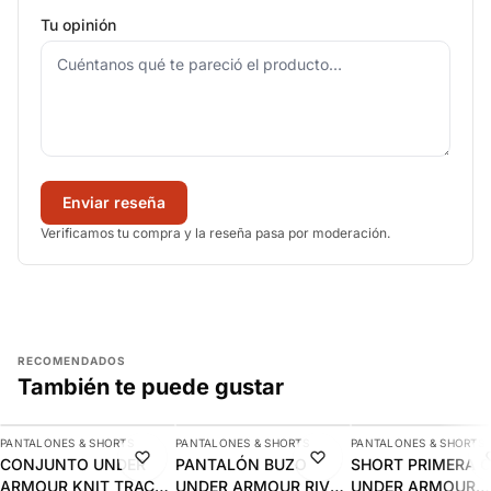
Tu opinión
Enviar reseña
Verificamos tu compra y la reseña pasa por moderación.
RECOMENDADOS
También te puede gustar
AGREGAR
AGREGAR
AGREGAR
PANTALONES & SHORTS
PANTALONES & SHORTS
PANTALONES & SHORTS
-10%
NUEVO
-7%
CONJUNTO UNDER
PANTALÓN BUZO
SHORT PRIMERA 
ARMOUR KNIT TRACK
UNDER ARMOUR RIVAL
UNDER ARMOUR