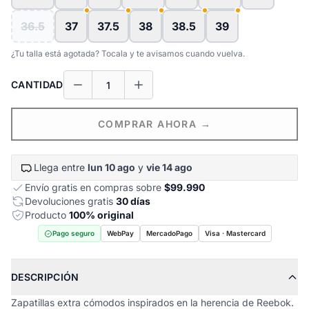
36.5
37
37.5
38
38.5
39
¿Tu talla está agotada? Tocala y te avisamos cuando vuelva.
CANTIDAD
COMPRAR AHORA →
Llega entre
lun 10 ago
y
vie 14 ago
Envío gratis en compras sobre
$99.990
Devoluciones gratis
30 días
Producto
100% original
Pago seguro
WebPay
MercadoPago
Visa · Mastercard
DESCRIPCIÓN
Zapatillas extra cómodos inspirados en la herencia de Reebok.