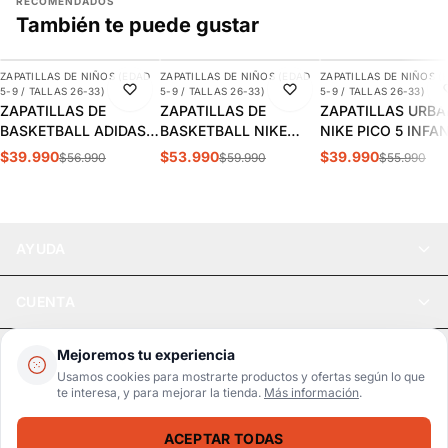
RECOMENDADOS
También te puede gustar
AGREGAR
AGREGAR
AGREGAR
ZAPATILLAS DE NIÑOS (EDAD
ZAPATILLAS DE NIÑOS (EDAD
ZAPATILLAS DE NIÑOS (
-30%
-10%
-29%
5-9 / TALLAS 26-33)
5-9 / TALLAS 26-33)
5-9 / TALLAS 26-33)
ZAPATILLAS DE
ZAPATILLAS DE
ZAPATILLAS URB
BASKETBALL ADIDAS
BASKETBALL NIKE
NIKE PICO 5 INFA
CROSS EM UP 5K
TEAM HUSTLE D 12 PS
AR4161-100
$39.990
$53.990
$39.990
$56.990
$59.990
$55.990
INFANTIL | GY2874
INFANTIL HF6280-400
AYUDA
CUENTA
LEGAL
Mejoremos tu experiencia
Usamos cookies para mostrarte productos y ofertas según lo que
te interesa, y para mejorar la tienda.
Más información
.
Pago seguro
SSL / Datos protegidos
ACEPTAR TODAS
Realsport © 2026