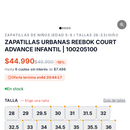
ZAPATILLAS DE NIÑOS (EDAD 5-9 / TALLAS 26-33)
·
NIÑO
ZAPATILLAS URBANAS REEBOK COURT
ADVANCE INFANTIL | 100205100
$44.990
$49.990
-10%
Hasta
6 cuotas sin interés
de
$7.498
Oferta termina en
4d 20:44:16
En stock
TALLA
Guía de tallas
— Elige una talla
28
29
29.5
30
31
31.5
32
32.5
33
34
34.5
35
35.5
36