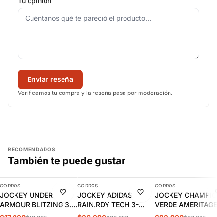
Tu opinión
Enviar reseña
Verificamos tu compra y la reseña pasa por moderación.
RECOMENDADOS
También te puede gustar
AGREGAR
AGREGAR
AGREGAR
GORROS
GORROS
GORROS
-10%
-10%
-15%
JOCKEY UNDER
JOCKEY ADIDAS
JOCKEY CHAMPI
ARMOUR BLITZING 3.0
RAIN.RDY TECH 3-
VERDE AMERITAGE
| 1305036-001
PANEL CAP | IK6063
DAD HAT CH2006