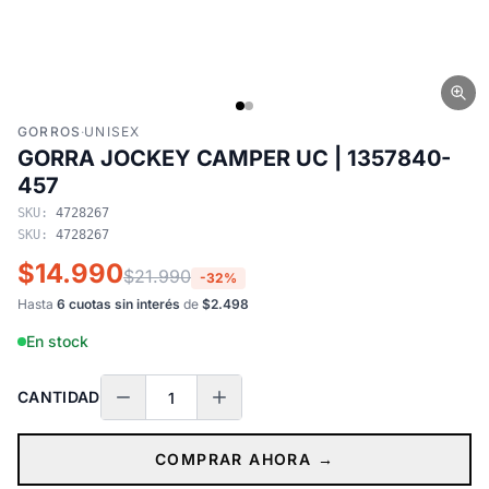
GORROS
·
UNISEX
GORRA JOCKEY CAMPER UC | 1357840-
457
SKU:
4728267
SKU:
4728267
$14.990
$21.990
-32%
Hasta
6 cuotas sin interés
de
$2.498
En stock
CANTIDAD
COMPRAR AHORA →