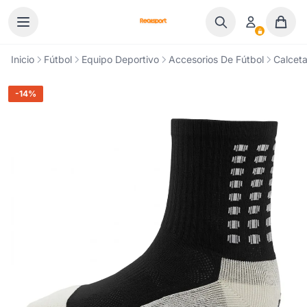
Ir al contenido
Inicio
Fútbol
Equipo Deportivo
Accesorios De Fútbol
Calceta
-14%