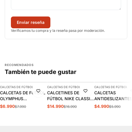
Enviar reseña
Verificamos tu compra y la reseña pasa por moderación.
RECOMENDADOS
También te puede gustar
AGREGAR
AGREGAR
AGREGAR
CALCETAS DE FÚTBOL
CALCETAS DE FÚTBOL
CALCETAS DE FÚTBOL
-13%
-12%
-17%
CALCETAS DE FUTBOL
CALCETINES DE
CALCETAS
OLYMPHUS
FÚTBOL NIKE CLASSIC
ANTIDESLIZANTE
ANTIDESLIZANTES
2 NEGROS (UNISEX) |
FÚTBOL OXN AZU
$6.990
$14.990
$4.990
$7.990
$16.990
$5.990
1014077901
SX5728-010
ADULTO |
OXSANDN003