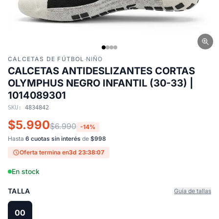
CALCETAS DE FÚTBOL
·
NIÑO
CALCETAS ANTIDESLIZANTES CORTAS
OLYMPHUS NEGRO INFANTIL (30-33) |
1014089301
SKU:
4834842
$5.990
$6.990
-14%
Hasta
6 cuotas sin interés
de
$998
Oferta termina en
3d 23:38:07
En stock
TALLA
Guía de tallas
00