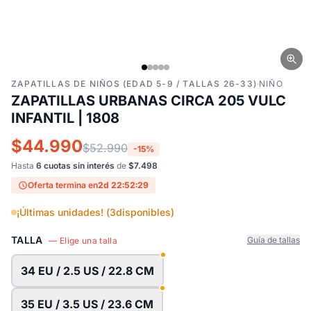
ZAPATILLAS DE NIÑOS (EDAD 5-9 / TALLAS 26-33)
·
NIÑO
ZAPATILLAS URBANAS CIRCA 205 VULC
INFANTIL | 1808
$44.990
$52.990
-15%
Hasta
6 cuotas sin interés
de
$7.498
Oferta termina en
2d 22:52:29
¡Últimas unidades! (
3
disponibles)
TALLA
Guía de tallas
— Elige una talla
34 EU / 2.5 US / 22.8 CM
35 EU / 3.5 US / 23.6 CM