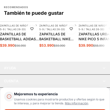
RECOMENDADOS
También te puede gustar
AGREGAR
AGREGAR
AGREGAR
ZAPATILLAS DE NIÑOS (EDAD
ZAPATILLAS DE NIÑOS (EDAD
ZAPATILLAS DE NIÑOS (
-30%
-10%
-29%
5-9 / TALLAS 26-33)
5-9 / TALLAS 26-33)
5-9 / TALLAS 26-33)
ZAPATILLAS DE
ZAPATILLAS DE
ZAPATILLAS URB
BASKETBALL ADIDAS
BASKETBALL NIKE
NIKE PICO 5 INFA
CROSS EM UP 5K
TEAM HUSTLE D 12 PS
AR4161-100
$39.990
$53.990
$39.990
$56.990
$59.990
$55.990
INFANTIL | GY2874
INFANTIL HF6280-400
AYUDA
CUENTA
LEGAL
Mejoremos tu experiencia
Usamos cookies para mostrarte productos y ofertas según lo que
te interesa, y para mejorar la tienda.
Más información
.
Pago seguro
SSL / Datos protegidos