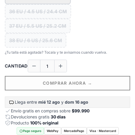
36 EU / 4.5 US / 24.4 CM
37 EU / 5.5 US / 25.2 CM
38 EU / 6 US / 25.6 CM
¿Tu talla está agotada? Tocala y te avisamos cuando vuelva.
CANTIDAD
COMPRAR AHORA →
Llega entre
mié 12 ago
y
dom 16 ago
Envío gratis en compras sobre
$99.990
Devoluciones gratis
30 días
Producto
100% original
Pago seguro
WebPay
MercadoPago
Visa · Mastercard