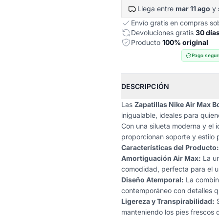
Llega entre
mar 11 ago
y
Envío gratis en compras s
Devoluciones gratis
30 día
Producto
100% original
Pago segur
DESCRIPCIÓN
Las
Zapatillas Nike Air Max Bo
inigualable, ideales para quie
Con una silueta moderna y el i
proporcionan soporte y estilo 
Características del Producto:
Amortiguación Air Max:
La un
comodidad, perfecta para el u
Diseño Atemporal:
La combina
contemporáneo con detalles qu
Ligereza y Transpirabilidad:
S
manteniendo los pies frescos d