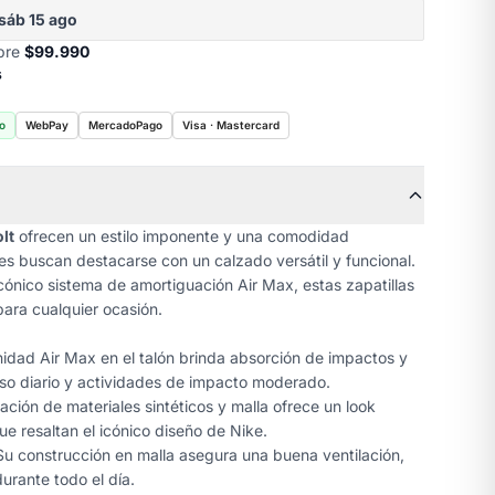
sáb 15 ago
obre
$99.990
s
o
WebPay
MercadoPago
Visa · Mastercard
lt
ofrecen un estilo imponente y una comodidad
nes buscan destacarse con un calzado versátil y funcional.
cónico sistema de amortiguación Air Max, estas zapatillas
para cualquier ocasión.
idad Air Max en el talón brinda absorción de impactos y
so diario y actividades de impacto moderado.
ción de materiales sintéticos y malla ofrece un look
e resaltan el icónico diseño de Nike.
u construcción en malla asegura una buena ventilación,
urante todo el día.