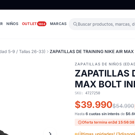
ER
NIÑOS
OUTLET
MARCAS
Buscar productos, marcas, 
1804
dad 5-9 / Tallas 26-33)
ZAPATILLAS DE TRAINING NIKE AIR MAX 
ZAPATILLAS DE NIÑOS (EDAD
ZAPATILLAS 
MAX BOLT IN
SKU:
4727250
$39.990
$54.990
Hasta
6 cuotas sin interés
de
$6.6
Oferta termina en
3d 15:56:37
¡Últimas unidades! (
3
disponi