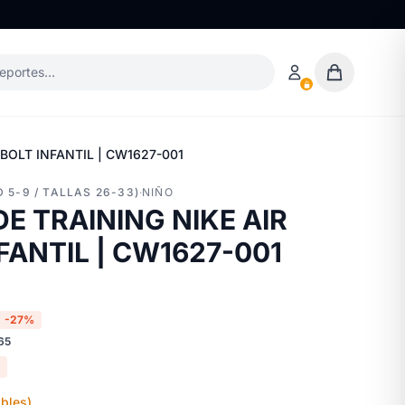
deportes…
BOLT INFANTIL | CW1627-001
 5-9 / TALLAS 26-33)
·
NIÑO
DE TRAINING NIKE AIR
FANTIL | CW1627-001
-27%
65
bles)