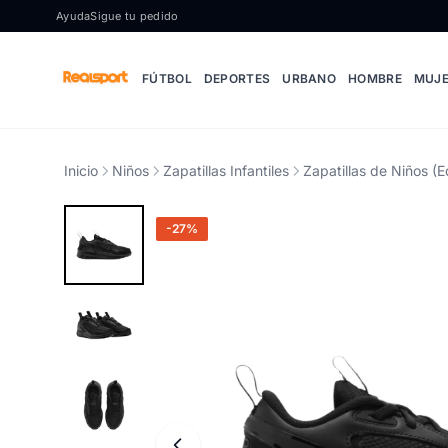
Ir al contenido
Ayuda
Sigue tu pedido
FÚTBOL
DEPORTES
URBANO
HOMBRE
MUJ
Inicio
Niños
Zapatillas Infantiles
Zapatillas de Niños (E
-27%