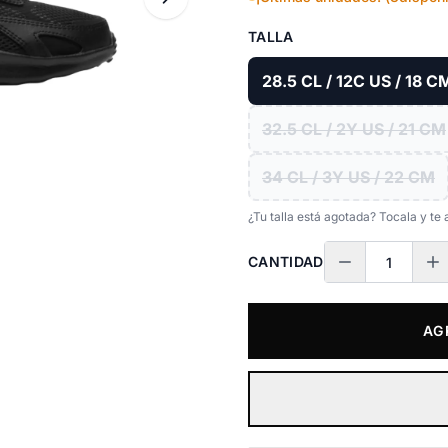
TALLA
28.5 CL / 12C US / 18 C
32.5 CL / 2Y US / 21 CM
34 CL / 3Y US / 22 CM
¿Tu talla está agotada? Tocala y t
CANTIDAD
AG