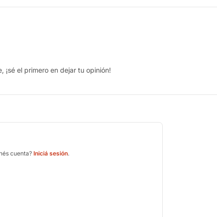
 ¡sé el primero en dejar tu opinión!
enés cuenta?
Iniciá sesión
.