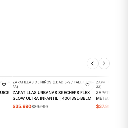
-10%
-5%
AS 26-
ZAPATILLAS DE NIÑOS (EDAD 5-9 / TALLAS 26-
ZAPATILLAS DE NI
33)
33)
UICK
ZAPATILLAS URBANAS SKECHERS FLEX
ZAPATILLAS U
GLOW ULTRA INFANTIL | 400139L-BBLM
METEOR LIGHTS 
RDBK
$35.990
$37.990
$39.990
$39.9