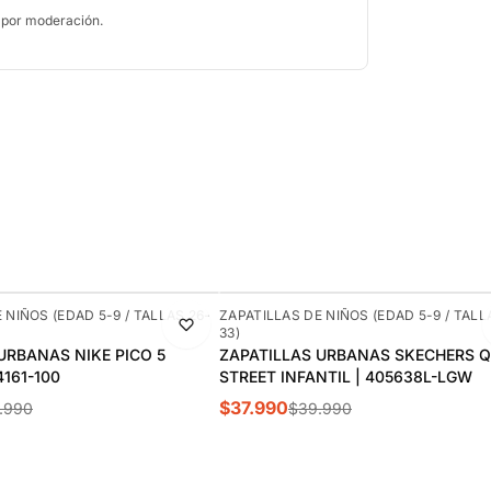
 por moderación.
-5%
 NIÑOS (EDAD 5-9 / TALLAS 26-
ZAPATILLAS DE NIÑOS (EDAD 5-9 / TALL
33)
URBANAS NIKE PICO 5
ZAPATILLAS URBANAS SKECHERS Q
4161-100
STREET INFANTIL | 405638L-LGW
$37.990
.990
$39.990