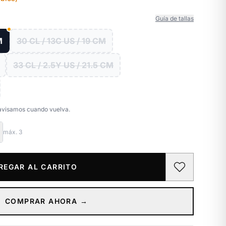
Guía de tallas
M
30 CL / 13C US / 19 CM
33 CL / 2.5Y US / 21.5 CM
e avisamos cuando vuelva.
máx.
3
REGAR AL CARRITO
COMPRAR AHORA →