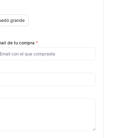
uedó grande
.
ail de tu compra
*