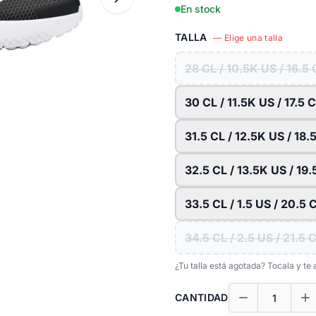
En stock
TALLA
— Elige una talla
28 CL / 10.5K US / 16.5
30 CL / 11.5K US / 17.5 
31.5 CL / 12.5K US / 18
32.5 CL / 13.5K US / 19
33.5 CL / 1.5 US / 20.5
34.5 CL / 2.5 US / 21.5
¿Tu talla está agotada? Tocala y t
CANTIDAD