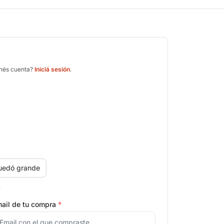
enés cuenta?
Iniciá sesión
.
uedó grande
.
ail de tu compra
*