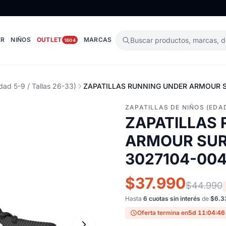
ER
NIÑOS
OUTLET
MARCAS
Buscar productos, marcas, 
1804
dad 5-9 / Tallas 26-33)
ZAPATILLAS RUNNING UNDER ARMOUR SU
ZAPATILLAS DE NIÑOS (EDAD
ZAPATILLAS
ARMOUR SURG
3027104-00
$37.990
$44.990
Hasta
6 cuotas sin interés
de
$6.3
Oferta termina en
5d 11:04:45