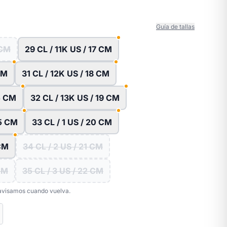
Guía de tallas
 CM
29 CL / 11K US / 17 CM
CM
31 CL / 12K US / 18 CM
.5 CM
32 CL / 13K US / 19 CM
.5 CM
33 CL / 1 US / 20 CM
 CM
34 CL / 2 US / 21 CM
 CM
35 CL / 3 US / 22 CM
e avisamos cuando vuelva.