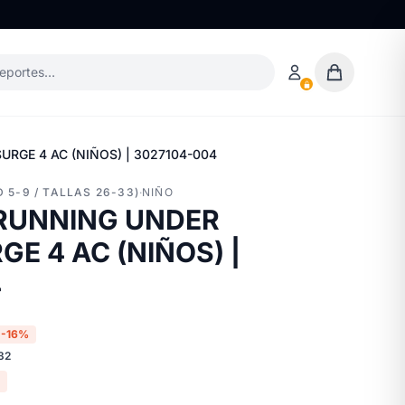
deportes…
RGE 4 AC (NIÑOS) | 3027104-004
 5-9 / TALLAS 26-33)
·
NIÑO
 RUNNING UNDER
E 4 AC (NIÑOS) |
4
-16%
32