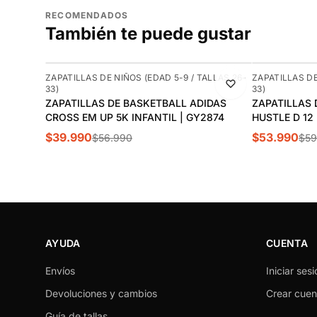
RECOMENDADOS
También te puede gustar
-30%
-10%
ZAPATILLAS DE NIÑOS (EDAD 5-9 / TALLAS 26-
ZAPATILLAS DE
33)
33)
ZAPATILLAS DE BASKETBALL ADIDAS
ZAPATILLAS 
CROSS EM UP 5K INFANTIL | GY2874
HUSTLE D 12
$39.990
$53.990
$56.990
$59
AYUDA
CUENTA
Envíos
Iniciar sesi
Devoluciones y cambios
Crear cuen
Guía de tallas