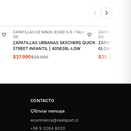
-5%
-10%
AS 26-
ZAPATILLAS DE NIÑOS (EDAD 5-9 / TALLAS 26-
ZAPATILLAS DE NI
33)
33)
ZAPATILLAS URBANAS SKECHERS QUICK
ZAPATILLAS UR
STREET INFANTIL | 405638L-LGW
GLOW ULTRA IN
$37.990
$35.990
$39.990
$39.9
CONTACTO
Enviar mensaje
ecommerce@realsport.cl
+56 9 3264 8020