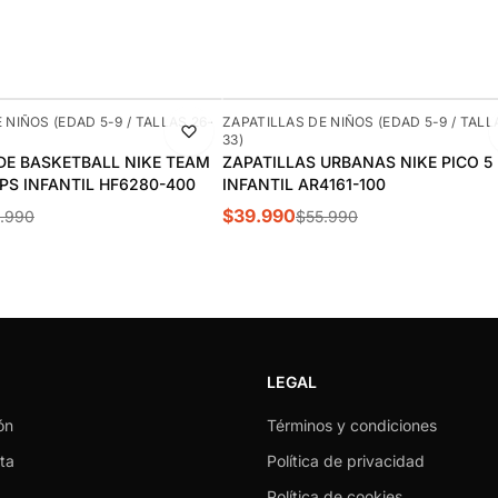
-29%
 NIÑOS (EDAD 5-9 / TALLAS 26-
ZAPATILLAS DE NIÑOS (EDAD 5-9 / TALL
33)
DE BASKETBALL NIKE TEAM
ZAPATILLAS URBANAS NIKE PICO 5
 PS INFANTIL HF6280-400
INFANTIL AR4161-100
$39.990
.990
$55.990
LEGAL
ón
Términos y condiciones
ta
Política de privacidad
Política de cookies