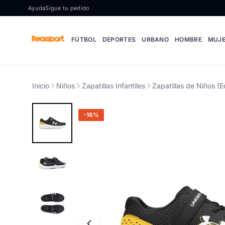
Ir al contenido
Ayuda
Sigue tu pedido
FÚTBOL
DEPORTES
URBANO
HOMBRE
MUJ
Inicio
Niños
Zapatillas Infantiles
Zapatillas de Niños (E
-16%