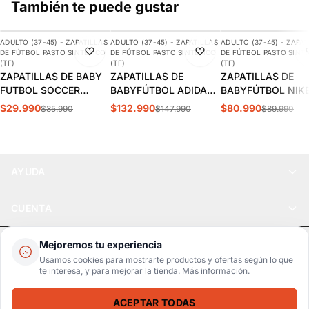
También te puede gustar
AGREGAR
AGREGAR
AGREGAR
ADULTO (37-45) - ZAPATILLAS
ADULTO (37-45) - ZAPATILLAS
ADULTO (37-45) - ZAPAT
-17%
-10%
-10%
DE FÚTBOL PASTO SINTÉTICO
DE FÚTBOL PASTO SINTÉTICO
DE FÚTBOL PASTO SINT
(TF)
(TF)
(TF)
ZAPATILLAS DE BABY
ZAPATILLAS DE
ZAPATILLAS DE
FUTBOL SOCCER
BABYFÚTBOL ADIDAS
BABYFÚTBOL NIK
DARKBLUE ADULTO
COPA MUNDIAL
TIEMPO LEGEND 1
$29.990
$132.990
$80.990
$35.990
$147.990
$89.990
S5-14B
ADULTO | 019228
ACADEMY TF ADU
| DV4342-402
AYUDA
CUENTA
LEGAL
Mejoremos tu experiencia
Usamos cookies para mostrarte productos y ofertas según lo que
te interesa, y para mejorar la tienda.
Más información
.
Pago seguro
SSL / Datos protegidos
ACEPTAR TODAS
Realsport © 2026