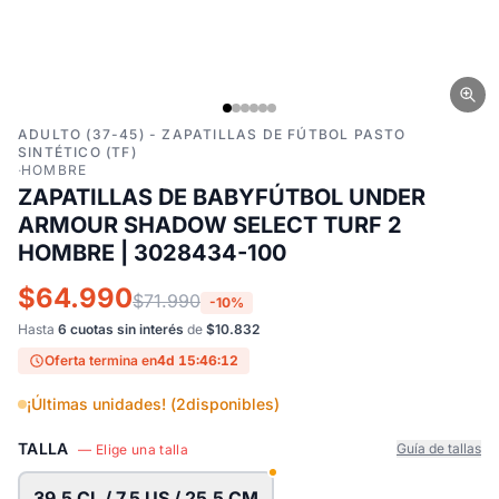
ADULTO (37-45) - ZAPATILLAS DE FÚTBOL PASTO
SINTÉTICO (TF)
·
HOMBRE
ZAPATILLAS DE BABYFÚTBOL UNDER
ARMOUR SHADOW SELECT TURF 2
HOMBRE | 3028434-100
$64.990
$71.990
-10%
Hasta
6 cuotas sin interés
de
$10.832
Oferta termina en
4d 15:46:11
¡Últimas unidades! (
2
disponibles)
TALLA
Guía de tallas
— Elige una talla
39.5 CL / 7.5 US / 25.5 CM