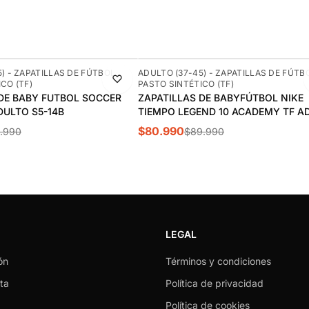
-10%
) - ZAPATILLAS DE FÚTBOL
ADULTO (37-45) - ZAPATILLAS DE FÚTB
CO (TF)
PASTO SINTÉTICO (TF)
 DE BABY FUTBOL SOCCER
ZAPATILLAS DE BABYFÚTBOL NIKE
DULTO S5-14B
TIEMPO LEGEND 10 ACADEMY TF A
| DV4342-402
$80.990
.990
$89.990
LEGAL
ón
Términos y condiciones
ta
Política de privacidad
Política de cookies