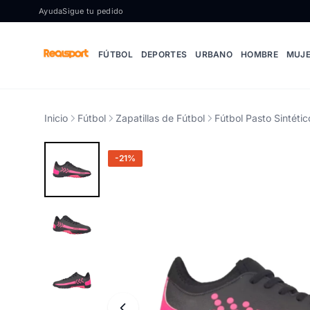
Ir al contenido
Ayuda
Sigue tu pedido
FÚTBOL
DEPORTES
URBANO
HOMBRE
MUJ
Inicio
Fútbol
Zapatillas de Fútbol
Fútbol Pasto Sintétic
-21%