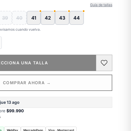
Guía de tallas
39
40
41
42
43
44
e avisamos cuando vuelva.
ECCIONA UNA TALLA
COMPRAR AHORA →
jue 13 ago
obre
$99.990
s
o
WebPay
MercadoPago
Visa · Mastercard