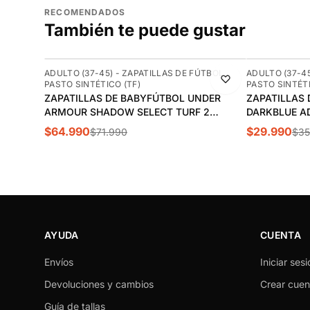
RECOMENDADOS
También te puede gustar
-10%
-17%
ADULTO (37-45) - ZAPATILLAS DE FÚTBOL
ADULTO (37-45
PASTO SINTÉTICO (TF)
PASTO SINTÉTI
ZAPATILLAS DE BABYFÚTBOL UNDER
ZAPATILLAS
ARMOUR SHADOW SELECT TURF 2
DARKBLUE A
HOMBRE | 3028434-100
$64.990
$29.990
$71.990
$35
AYUDA
CUENTA
Envíos
Iniciar sesi
Devoluciones y cambios
Crear cuen
Guía de tallas