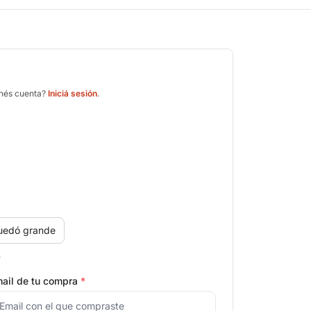
enés cuenta?
Iniciá sesión
.
uedó grande
.
ail de tu compra
*