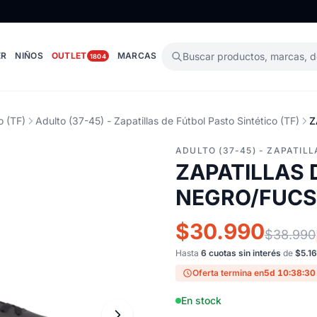
ER
NIÑOS
OUTLET
MARCAS
Buscar productos, marcas, 
1804
o (TF)
Adulto (37-45) - Zapatillas de Fútbol Pasto Sintético (TF)
Z
ADULTO (37-45) - ZAPATILL
ZAPATILLAS
NEGRO/FUCSI
$30.990
$38.990
Hasta
6 cuotas sin interés
de
$5.1
Oferta termina en
5d 10:38:29
En stock