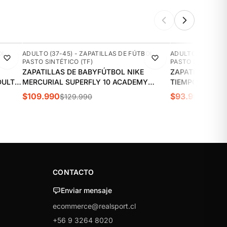
-15%
-10%
OL
ADULTO (37-45) - ZAPATILLAS DE FÚTBOL
ADULTO (37-45) 
PASTO SINTÉTICO (TF)
PASTO SINTÉTICO 
ZAPATILLAS DE BABYFÚTBOL NIKE
ZAPATILLAS DE
DULTO
MERCURIAL SUPERFLY 10 ACADEMY
TIEMPO LEGEND
"KYLIAN MBAPPE" TF ADULTO | FQ8333-
| DV4342-601
$109.990
$93.990
$129.990
$104.
500
CONTACTO
Enviar mensaje
ecommerce@realsport.cl
+56 9 3264 8020