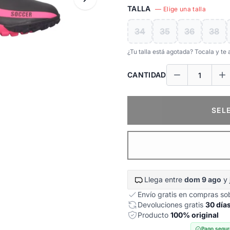
TALLA
— Elige una talla
34
35
36
38
¿Tu talla está agotada? Tocala y t
CANTIDAD
SEL
Llega entre
dom 9 ago
y
Envío gratis en compras s
Devoluciones gratis
30 día
Producto
100% original
Pago segur