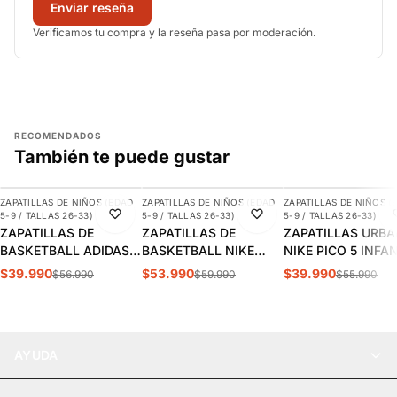
Enviar reseña
Verificamos tu compra y la reseña pasa por moderación.
RECOMENDADOS
También te puede gustar
AGREGAR
AGREGAR
AGREGAR
ZAPATILLAS DE NIÑOS (EDAD
ZAPATILLAS DE NIÑOS (EDAD
ZAPATILLAS DE NIÑOS (
-30%
-10%
-29%
5-9 / TALLAS 26-33)
5-9 / TALLAS 26-33)
5-9 / TALLAS 26-33)
ZAPATILLAS DE
ZAPATILLAS DE
ZAPATILLAS URB
BASKETBALL ADIDAS
BASKETBALL NIKE
NIKE PICO 5 INFA
CROSS EM UP 5K
TEAM HUSTLE D 12 PS
AR4161-100
$39.990
$53.990
$39.990
$56.990
$59.990
$55.990
INFANTIL | GY2874
INFANTIL HF6280-400
AYUDA