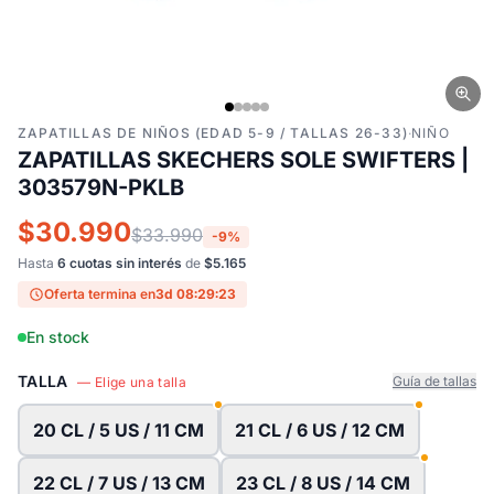
ZAPATILLAS DE NIÑOS (EDAD 5-9 / TALLAS 26-33)
·
NIÑO
ZAPATILLAS SKECHERS SOLE SWIFTERS |
303579N-PKLB
$30.990
$33.990
-9%
Hasta
6 cuotas sin interés
de
$5.165
Oferta termina en
3d 08:29:22
En stock
TALLA
Guía de tallas
— Elige una talla
20 CL / 5 US / 11 CM
21 CL / 6 US / 12 CM
22 CL / 7 US / 13 CM
23 CL / 8 US / 14 CM