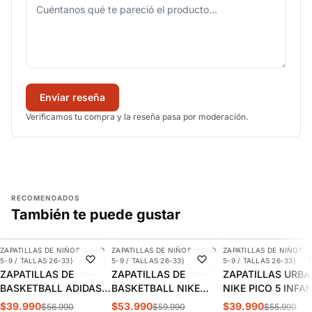
Enviar reseña
Verificamos tu compra y la reseña pasa por moderación.
RECOMENDADOS
También te puede gustar
AGREGAR
AGREGAR
AGREGAR
ZAPATILLAS DE NIÑOS (EDAD
ZAPATILLAS DE NIÑOS (EDAD
ZAPATILLAS DE NIÑOS (
-30%
-10%
-29%
5-9 / TALLAS 26-33)
5-9 / TALLAS 26-33)
5-9 / TALLAS 26-33)
ZAPATILLAS DE
ZAPATILLAS DE
ZAPATILLAS URB
BASKETBALL ADIDAS
BASKETBALL NIKE
NIKE PICO 5 INFA
CROSS EM UP 5K
TEAM HUSTLE D 12 PS
AR4161-100
$39.990
$53.990
$39.990
$56.990
$59.990
$55.990