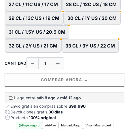
27 CL / 11C US / 17 CM
28 CL / 12C US / 18 CM
29 CL / 13C US / 19 CM
30 CL / 1Y US / 20 CM
31 CL / 1.5Y US / 20.5 CM
32 CL / 2Y US / 21 CM
33 CL / 3Y US / 22 CM
CANTIDAD
COMPRAR AHORA →
Llega entre
sáb 8 ago
y
mié 12 ago
Envío gratis en compras sobre
$99.990
Devoluciones gratis
30 días
Producto
100% original
Pago seguro
WebPay
MercadoPago
Visa · Mastercard