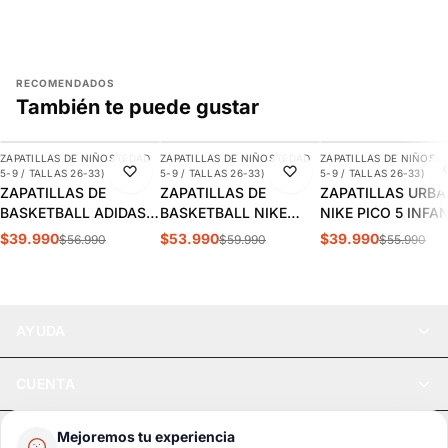
RECOMENDADOS
También te puede gustar
AGREGAR
AGREGAR
AGREGAR
ZAPATILLAS DE NIÑOS (EDAD
ZAPATILLAS DE NIÑOS (EDAD
ZAPATILLAS DE NIÑOS (
-30%
-10%
-29%
5-9 / TALLAS 26-33)
5-9 / TALLAS 26-33)
5-9 / TALLAS 26-33)
ZAPATILLAS DE
ZAPATILLAS DE
ZAPATILLAS URB
BASKETBALL ADIDAS
BASKETBALL NIKE
NIKE PICO 5 INFA
CROSS EM UP 5K
TEAM HUSTLE D 12 PS
AR4161-100
$39.990
$53.990
$39.990
$56.990
$59.990
$55.990
INFANTIL | GY2874
INFANTIL HF6280-400
AYUDA
CUENTA
LEGAL
Mejoremos tu experiencia