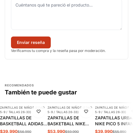
Enviar reseña
Verificamos tu compra y la reseña pasa por moderación.
RECOMENDADOS
También te puede gustar
AGREGAR
AGREGAR
AGREGAR
ZAPATILLAS DE NIÑOS (EDAD
ZAPATILLAS DE NIÑOS (EDAD
ZAPATILLAS DE NIÑOS (
-30%
-10%
-29%
5-9 / TALLAS 26-33)
5-9 / TALLAS 26-33)
5-9 / TALLAS 26-33)
ZAPATILLAS DE
ZAPATILLAS DE
ZAPATILLAS URB
BASKETBALL ADIDAS
BASKETBALL NIKE
NIKE PICO 5 INFA
CROSS EM UP 5K
TEAM HUSTLE D 12 PS
AR4161-100
$39.990
$53.990
$39.990
$56.990
$59.990
$55.990