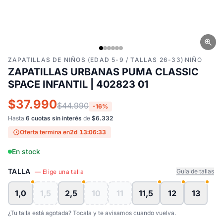
ZAPATILLAS DE NIÑOS (EDAD 5-9 / TALLAS 26-33)
·
NIÑO
ZAPATILLAS URBANAS PUMA CLASSIC
SPACE INFANTIL | 402823 01
$37.990
$44.990
-16%
Hasta
6 cuotas sin interés
de
$6.332
Oferta termina en
2d 13:06:33
En stock
TALLA
Guía de tallas
— Elige una talla
1,0
1,5
2,5
10
11
11,5
12
13
¿Tu talla está agotada? Tocala y te avisamos cuando vuelva.