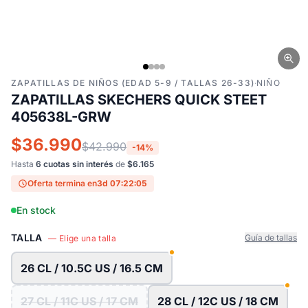
ZAPATILLAS DE NIÑOS (EDAD 5-9 / TALLAS 26-33)
·
NIÑO
ZAPATILLAS SKECHERS QUICK STEET
405638L-GRW
$36.990
$42.990
-14%
Hasta
6 cuotas sin interés
de
$6.165
Oferta termina en
3d 07:22:04
En stock
TALLA
Guía de tallas
— Elige una talla
26 CL / 10.5C US / 16.5 CM
27 CL / 11C US / 17 CM
28 CL / 12C US / 18 CM