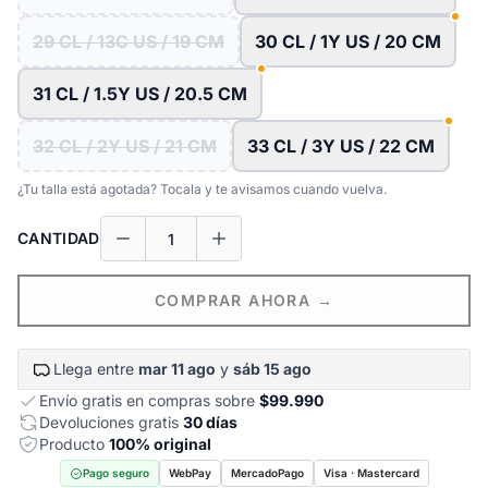
29 CL / 13C US / 19 CM
30 CL / 1Y US / 20 CM
31 CL / 1.5Y US / 20.5 CM
32 CL / 2Y US / 21 CM
33 CL / 3Y US / 22 CM
¿Tu talla está agotada? Tocala y te avisamos cuando vuelva.
CANTIDAD
COMPRAR AHORA →
Llega entre
mar 11 ago
y
sáb 15 ago
Envío gratis en compras sobre
$99.990
Devoluciones gratis
30 días
Producto
100% original
Pago seguro
WebPay
MercadoPago
Visa · Mastercard