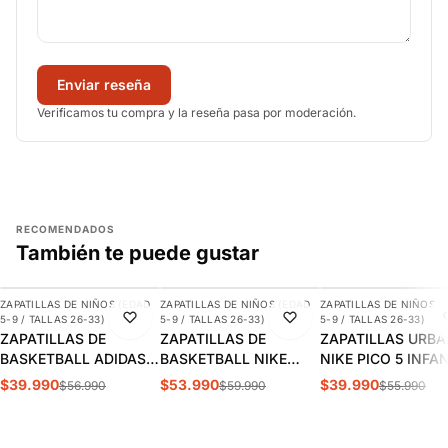
Enviar reseña
Verificamos tu compra y la reseña pasa por moderación.
RECOMENDADOS
También te puede gustar
AGREGAR
AGREGAR
AGREGAR
ZAPATILLAS DE NIÑOS (EDAD
ZAPATILLAS DE NIÑOS (EDAD
ZAPATILLAS DE NIÑOS (
-30%
-10%
-29%
5-9 / TALLAS 26-33)
5-9 / TALLAS 26-33)
5-9 / TALLAS 26-33)
ZAPATILLAS DE
ZAPATILLAS DE
ZAPATILLAS URB
BASKETBALL ADIDAS
BASKETBALL NIKE
NIKE PICO 5 INFA
CROSS EM UP 5K
TEAM HUSTLE D 12 PS
AR4161-100
$39.990
$53.990
$39.990
$56.990
$59.990
$55.990
INFANTIL | GY2874
INFANTIL HF6280-400